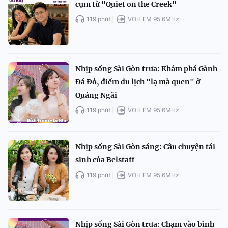
cụm từ "Quiet on the Creek"
119 phút
VOH FM 95.6MHz
Nhịp sống Sài Gòn trưa: Khám phá Gành
Đá Đỏ, điểm du lịch "lạ mà quen" ở
Quảng Ngãi
119 phút
VOH FM 95.6MHz
Nhịp sống Sài Gòn sáng: Câu chuyện tái
sinh của Belstaff
119 phút
VOH FM 95.6MHz
Nhịp sống Sài Gòn trưa: Chạm vào bình