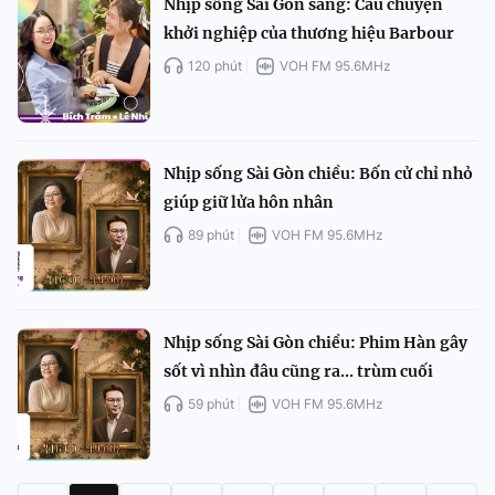
Nhịp sống Sài Gòn sáng: Câu chuyện
khởi nghiệp của thương hiệu Barbour
120 phút
VOH FM 95.6MHz
Nhịp sống Sài Gòn chiều: Bốn cử chỉ nhỏ
giúp giữ lửa hôn nhân
89 phút
VOH FM 95.6MHz
Nhịp sống Sài Gòn chiều: Phim Hàn gây
sốt vì nhìn đâu cũng ra... trùm cuối
59 phút
VOH FM 95.6MHz