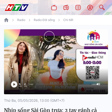
Radio
Radio Đời sống
Chi tiết
0:00
1:59:50
10s
10s
Thứ Ba, 05/05/2026, 13:00 (GMT+7)
Nhịp sống Sài Gòn trưa: 2 tay gánh cả