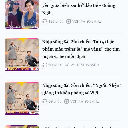
yên giữa biển xanh ở đảo Bé - Quảng
Ngãi
120 phút
VOH FM 95.6MHz
Nhịp sống Sài Gòn chiều: Top 4 thực
phẩm màu trắng là "mỏ vàng" cho tim
mạch và hệ miễn dịch
90 phút
VOH FM 95.6MHz
Nhịp sống Sài Gòn chiều: "Người Nhện"
giăng tơ khắp phòng vé Việt
59 phút
VOH FM 95.6MHz