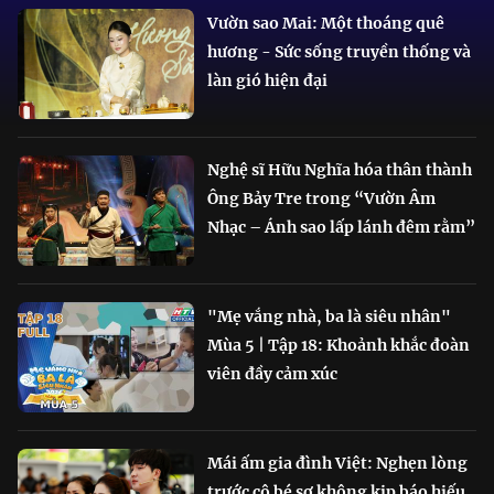
Vườn sao Mai: Một thoáng quê
hương - Sức sống truyền thống và
làn gió hiện đại
Nghệ sĩ Hữu Nghĩa hóa thân thành
Ông Bảy Tre trong “Vườn Âm
Nhạc – Ánh sao lấp lánh đêm rằm”
"Mẹ vắng nhà, ba là siêu nhân"
Mùa 5 | Tập 18: Khoảnh khắc đoàn
viên đầy cảm xúc
Mái ấm gia đình Việt: Nghẹn lòng
trước cô bé sợ không kịp báo hiếu