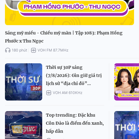
Sáng mỹ miều - Chiều mỹ mãn | Tập 1083: Phạm Hồng
Phước x Thu Ngọc
180 phút
VOH FM 87.7MHz
Thời sự 30P sáng
(7/8/2026): Gìn giữ giá trị
lịch sử “địa chỉ đỏ”...
VOH AM 610KHz
Top trending: Đặc khu
Côn Đảo là điểm đến xanh,
hấp dẫn