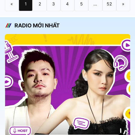
«
1
2
3
4
5
...
52
»
RADIO MỚI NHẤT