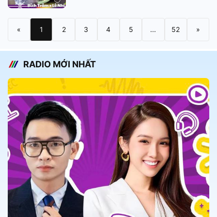
«
1
2
3
4
5
...
52
»
RADIO MỚI NHẤT