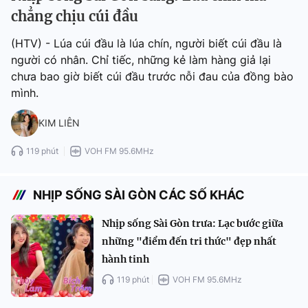
chẳng chịu cúi đầu
(HTV) - Lúa cúi đầu là lúa chín, người biết cúi đầu là
người có nhân. Chỉ tiếc, những kẻ làm hàng giả lại
chưa bao giờ biết cúi đầu trước nỗi đau của đồng bào
mình.
KIM LIÊN
119 phút
VOH FM 95.6MHz
NHỊP SỐNG SÀI GÒN CÁC SỐ KHÁC
Nhịp sống Sài Gòn trưa: Lạc bước giữa
những "điểm đến tri thức" đẹp nhất
hành tinh
119 phút
VOH FM 95.6MHz