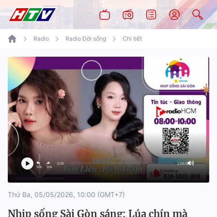
Radio
Radio Đời sống
Chi tiết
0:00
1:59:52
10s
10s
Thứ Ba, 05/05/2026, 10:00 (GMT+7)
Nhịp sống Sài Gòn sáng: Lúa chín mà