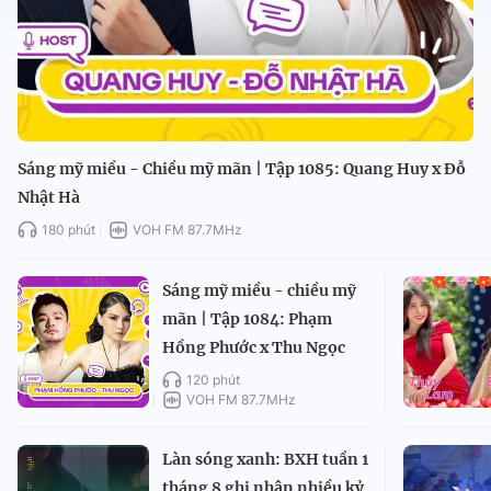
Sáng mỹ miều - Chiều mỹ mãn | Tập 1085: Quang Huy x Đỗ
Nhật Hà
180 phút
VOH FM 87.7MHz
Sáng mỹ miều - chiều mỹ
mãn | Tập 1084: Phạm
Hồng Phước x Thu Ngọc
120 phút
VOH FM 87.7MHz
Làn sóng xanh: BXH tuần 1
tháng 8 ghi nhận nhiều kỷ