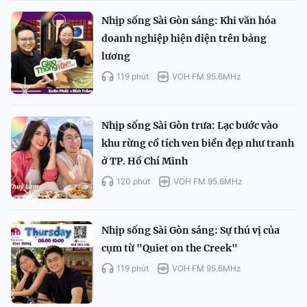
Nhịp sống Sài Gòn sáng: Khi văn hóa
doanh nghiệp hiện diện trên bảng
lương
119 phút
VOH FM 95.6MHz
Nhịp sống Sài Gòn trưa: Lạc bước vào
khu rừng cổ tích ven biển đẹp như tranh
ở TP. Hồ Chí Minh
120 phút
VOH FM 95.6MHz
Nhịp sống Sài Gòn sáng: Sự thú vị của
cụm từ "Quiet on the Creek"
119 phút
VOH FM 95.6MHz