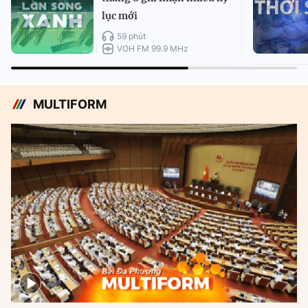
lục mới
59 phút
VOH FM 99.9 MHz
MULTIFORM