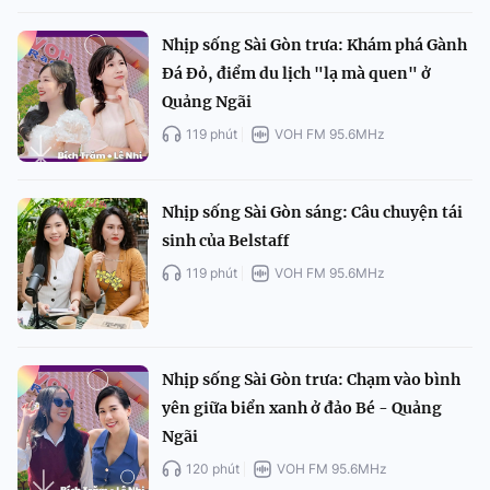
Nhịp sống Sài Gòn trưa: Khám phá Gành
Đá Đỏ, điểm du lịch "lạ mà quen" ở
Quảng Ngãi
119 phút
VOH FM 95.6MHz
Nhịp sống Sài Gòn sáng: Câu chuyện tái
sinh của Belstaff
119 phút
VOH FM 95.6MHz
Nhịp sống Sài Gòn trưa: Chạm vào bình
yên giữa biển xanh ở đảo Bé - Quảng
Ngãi
120 phút
VOH FM 95.6MHz