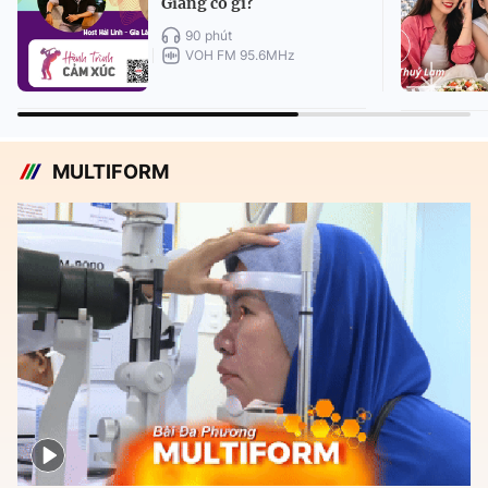
Giang có gì?
90 phút
VOH FM 95.6MHz
MULTIFORM