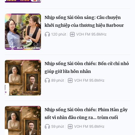
Nhịp sống Sài Gòn sáng: Câu chuyện
khởi nghiệp của thương hiệu Barbour
120 phút
VOH FM 95.6MHz
Nhịp sống Sài Gòn chiều: Bốn cử chỉ nhỏ
giúp giữ lửa hôn nhân
89 phút
VOH FM 95.6MHz
Nhịp sống Sài Gòn chiều: Phim Hàn gây
sốt vì nhìn đâu cũng ra... trùm cuối
59 phút
VOH FM 95.6MHz