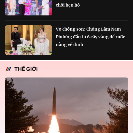
chối hẹn hò
Vợ chồng son: Chồng Lâm Nam
Phương đầu tư 6 cây vàng để rước
nàng về dinh
THẾ GIỚI