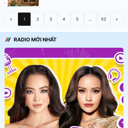
«
1
2
3
4
5
...
52
»
RADIO MỚI NHẤT