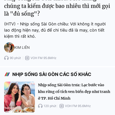
chúng ta kiếm được bao nhiêu thì mới gọi
là "đủ sống"?
(HTV) - Nhịp sống Sài Gòn chiều: Với không ít người
lao động hiện nay, đủ để chi tiêu đã là may, còn tiết
kiệm thì rất khó.
KIM LIÊN
90 phút
VOH FM 95.6MHz
NHỊP SỐNG SÀI GÒN CÁC SỐ KHÁC
Nhịp sống Sài Gòn trưa: Lạc bước vào
khu rừng cổ tích ven biển đẹp như tranh
ở TP. Hồ Chí Minh
120 phút
VOH FM 95.6MHz