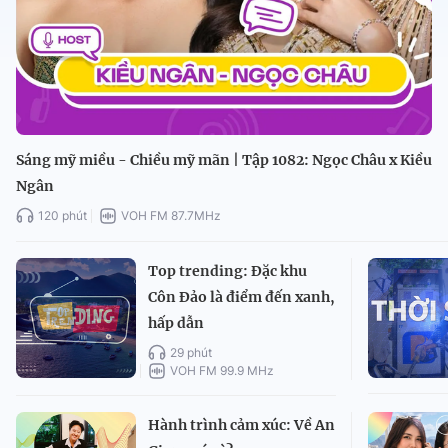
Sáng mỹ miều - Chiều mỹ mãn | Tập 1082: Ngọc Châu x Kiều
Ngân
120 phút
VOH FM 87.7MHz
Top trending: Đặc khu
Côn Đảo là điểm đến xanh,
hấp dẫn
29 phút
VOH FM 99.9 MHz
Hành trình cảm xúc: Về An