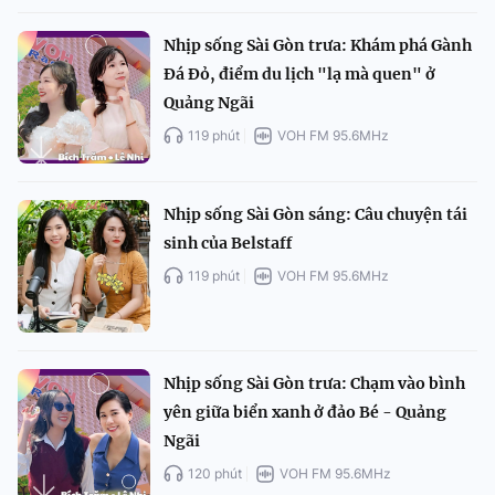
Nhịp sống Sài Gòn trưa: Khám phá Gành
Đá Đỏ, điểm du lịch "lạ mà quen" ở
Quảng Ngãi
119 phút
VOH FM 95.6MHz
Nhịp sống Sài Gòn sáng: Câu chuyện tái
sinh của Belstaff
119 phút
VOH FM 95.6MHz
Nhịp sống Sài Gòn trưa: Chạm vào bình
yên giữa biển xanh ở đảo Bé - Quảng
Ngãi
120 phút
VOH FM 95.6MHz