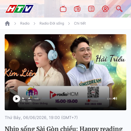
Radio
Radio Đời sống
Chi tiết
0:00
1:30:17
10s
10s
Thứ Bảy, 06/06/2026, 19:00 (GMT+7)
Nhịp sống Sài Gòn chiều: Happy reading