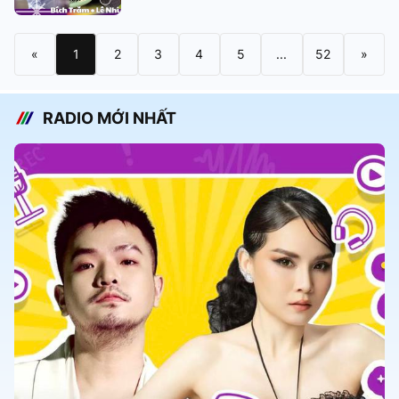
«
1
2
3
4
5
...
52
»
RADIO MỚI NHẤT