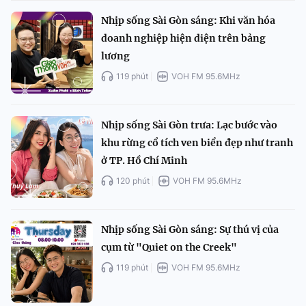
Nhịp sống Sài Gòn sáng: Khi văn hóa
doanh nghiệp hiện diện trên bảng
lương
119 phút
VOH FM 95.6MHz
Nhịp sống Sài Gòn trưa: Lạc bước vào
khu rừng cổ tích ven biển đẹp như tranh
ở TP. Hồ Chí Minh
120 phút
VOH FM 95.6MHz
Nhịp sống Sài Gòn sáng: Sự thú vị của
cụm từ "Quiet on the Creek"
119 phút
VOH FM 95.6MHz