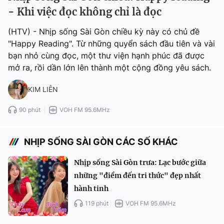
- Khi việc đọc không chỉ là đọc
(HTV) - Nhịp sống Sài Gòn chiều kỳ này có chủ đề
"Happy Reading". Từ những quyển sách đầu tiên và vài
bạn nhỏ cùng đọc, một thư viện hạnh phúc đã được
mở ra, rồi dần lớn lên thành một cộng đồng yêu sách.
KIM LIÊN
90 phút
VOH FM 95.6MHz
NHỊP SỐNG SÀI GÒN CÁC SỐ KHÁC
Nhịp sống Sài Gòn trưa: Lạc bước giữa
những "điểm đến tri thức" đẹp nhất
hành tinh
119 phút
VOH FM 95.6MHz