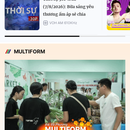
(7/8/2026): Bữa sáng yêu
thương ấm áp sẻ chia
VOH AM 610KHz
MULTIFORM