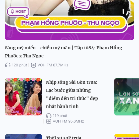
Sáng mỹ miều - chiều mỹ mãn | Tập 1084: Phạm Hồng
Phước x Thu Ngọc
120 phút
VOH FM 87.7MHz
Nhịp sống Sài Gòn trưa:
Lạc bước giữa những
"điểm đến tri thức" đẹp
nhất hành tinh
119 phút
VOH FM 95.6MHz
Thời sự 30P trưa