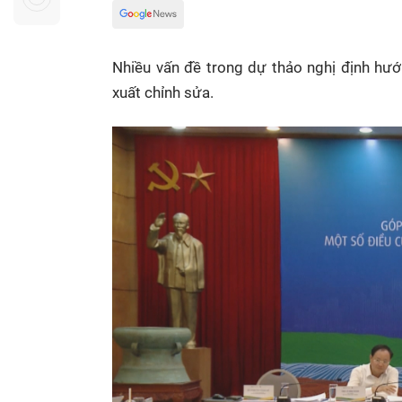
Sự kiện quan tâm
Chuyên đề
HTV Show
Không gian văn hóa
Thành phố
Nhiều vấn đề trong dự thảo nghị định hướ
Hồ Chí Minh
ngủ
xuất chỉnh sửa.
Chuyển đổi số
Chậm
Bé xem gì
Mái ấm gia
Việt
Các show 
Các chương
khác