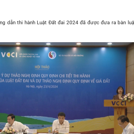
HTV Phim
HTV Sự kiện
HTV
 không
Phim truyền hình
Made By Vietnam
Cuộ
ng dẫn thi hành Luật Đất đai 2024 đã được đưa ra bàn lu
Cúp
Phim tài liệu
Ngày hội HTV
Cuộ
Innovation Fest
HT
Chung một tấm
SEA
 đình
lòng
khác
 trình