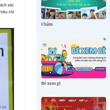
cách xác
tiêu chí
Chậm
Bé xem gì