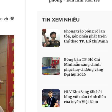
phòng - Bản lĩnh tuổi trẻ
 Thể thao
c đua xe đạp
ận và đề
 Truyền hình
TIN XEM NHIỀU
c đua offroad
Phong trào bóng rổ lan
V
tỏa, góp phần phát triển
thể thao TP. Hồ Chí Minh
 Games 33
Bóng bàn TP. Hồ Chí
Minh sẵn sàng chinh
phục huy chương vàng
Đại hội 2026
HLV Kim Sang Sik hài
lòng với màn trình diễn
của tuyển Việt Nam