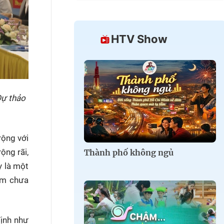
HTV Show
Dự thảo
rộng với
ộng rãi,
Thành phố không ngủ
y là một
iểm chưa
định như