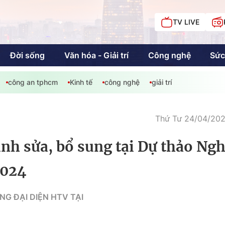
TV LIVE
Đời sống
Văn hóa - Giải trí
Công nghệ
Sức
công an tphcm
Kinh tế
công nghệ
giải trí
iải trí
Giáo dục
Kinh tế
Chí
c
Thứ Tư 24/04/2024
nh sửa, bổ sung tại Dự thảo Ngh
Sức khỏe
Đời sống
2024
Khán giả HTV
Chuyện chúng tôi
G ĐẠI DIỆN HTV TẠI