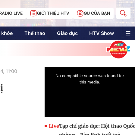
RADIO LIVE
GIỚI THIỆU HTV
GU CỦA BẠN
 khỏe
Thể thao
Giáo dục
HTV Show
nh trị
Multimedia
Multiform
Longform
NewZgraphic
, 11:00
Doanh nhân Sài
Gòn
ị
Các trang liên kết
Live
Tạp chí giáo dục: Hội thao Quố