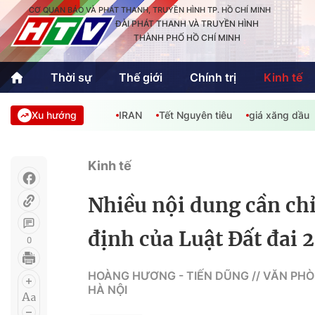
CƠ QUAN BÁO VÀ PHÁT THANH, TRUYỀN HÌNH TP. HỒ CHÍ MINH
ĐÀI PHÁT THANH VÀ TRUYỀN HÌNH
THÀNH PHỐ HỒ CHÍ MINH
Thời sự
Thế giới
Chính trị
Kinh tế
Xu hướng
IRAN
Tết Nguyên tiêu
giá xăng dầu
Thời sự
Thể thao
Văn hóa - G
Trong nước
Trong nướ
Kinh tế
Quốc tế
Quốc tế
Nhiều nội dung cần chỉ
An Sinh
Sách hay cuối tuần
Thế giới
định của Luật Đất đai 
0
Kinh doanh
Công nghệ
Phóng sự
HOÀNG HƯƠNG - TIẾN DŨNG // VĂN PHÒN
HÀ NỘI