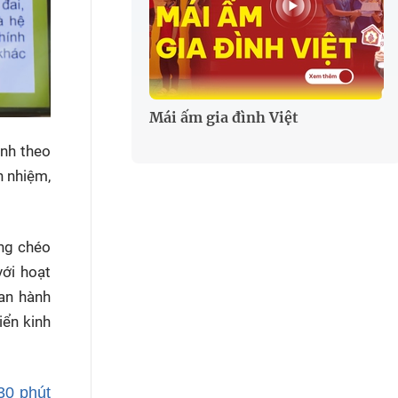
Mái ấm gia đình Việt
ịnh theo
h nhiệm,
ồng chéo
với hoạt
ban hành
iển kinh
30 phút