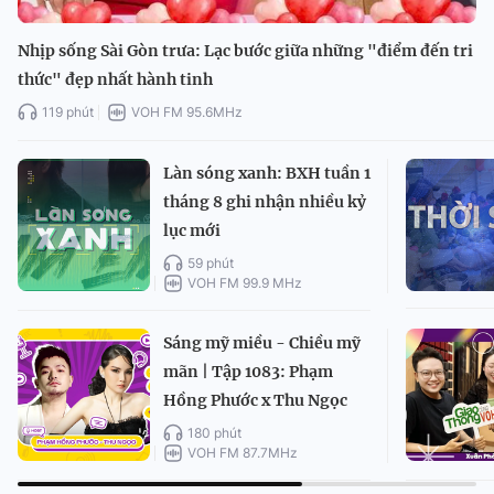
Nhịp sống Sài Gòn trưa: Lạc bước giữa những "điểm đến tri
thức" đẹp nhất hành tinh
119 phút
VOH FM 95.6MHz
Làn sóng xanh: BXH tuần 1
tháng 8 ghi nhận nhiều kỷ
lục mới
59 phút
VOH FM 99.9 MHz
Sáng mỹ miều - Chiều mỹ
mãn | Tập 1083: Phạm
Hồng Phước x Thu Ngọc
180 phút
VOH FM 87.7MHz