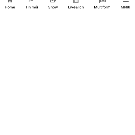
Home
Show
Live&lịch
Tin mới
Multiform
Menu
Cải tạo trụ sở cũ thành trường học, chuẩn bị sẵn sàng cho
năm học mới