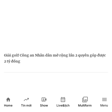
Giải golf Công an Nhân dân mở rộng lần 2 quyên góp được
2 tỷ đồng
Home
Show
Live&lịch
Tin mới
Multiform
Menu