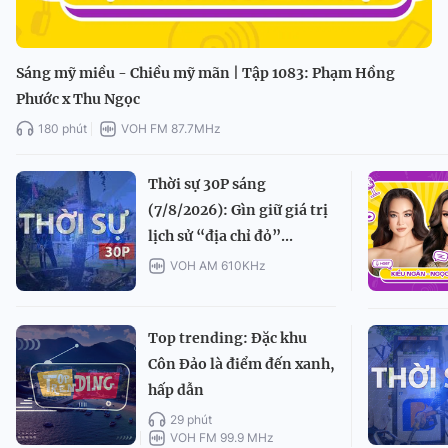
Sáng mỹ miều - Chiều mỹ mãn | Tập 1083: Phạm Hồng
Phước x Thu Ngọc
180 phút
VOH FM 87.7MHz
Thời sự 30P sáng
(7/8/2026): Gìn giữ giá trị
lịch sử “địa chỉ đỏ”...
VOH AM 610KHz
Top trending: Đặc khu
Côn Đảo là điểm đến xanh,
hấp dẫn
29 phút
VOH FM 99.9 MHz