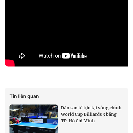
Tin liên quan
Dàn sao tề tựu tại vòng chính
World Cup Billiards 3 băng
TP. Hồ Chí Minh