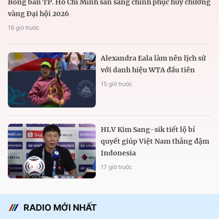
Bóng bàn TP. Hồ Chí Minh sẵn sàng chinh phục huy chương
vàng Đại hội 2026
16 giờ trước
Alexandra Eala làm nên lịch sử
với danh hiệu WTA đầu tiên
15 giờ trước
HLV Kim Sang-sik tiết lộ bí
quyết giúp Việt Nam thắng đậm
Indonesia
17 giờ trước
RADIO MỚI NHẤT