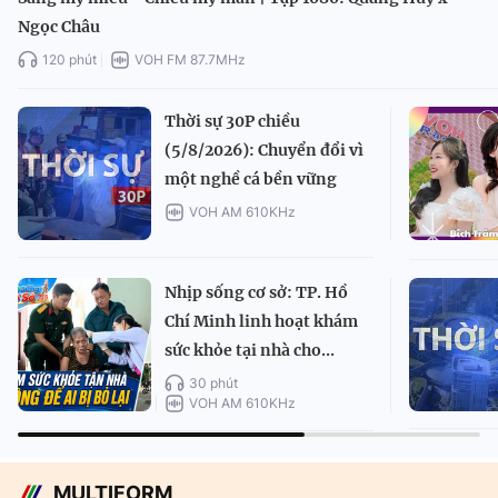
Ngọc Châu
120 phút
VOH FM 87.7MHz
Thời sự 30P chiều
(5/8/2026): Chuyển đổi vì
một nghề cá bền vững
VOH AM 610KHz
Nhịp sống cơ sở: TP. Hồ
Chí Minh linh hoạt khám
sức khỏe tại nhà cho...
30 phút
VOH AM 610KHz
MULTIFORM