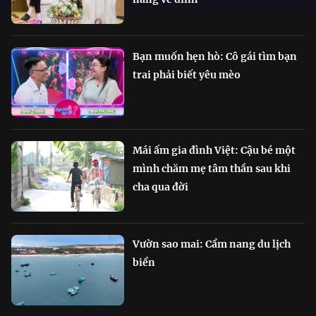
Bạn muốn hẹn hò: Cô gái tìm bạn
trai phải biết yêu mèo
Mái ấm gia đình Việt: Cậu bé một
mình chăm mẹ tâm thần sau khi
cha qua đời
Vườn sao mai: Cẩm nang du lịch
biển