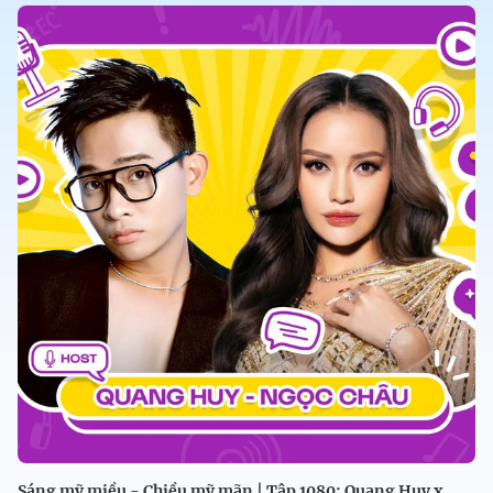
Sáng mỹ miều - Chiều mỹ mãn | Tập 1080: Quang Huy x