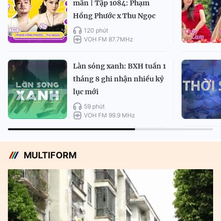
mãn | Tập 1084: Phạm
Hồng Phước x Thu Ngọc
120 phút
VOH FM 87.7MHz
Làn sóng xanh: BXH tuần 1
tháng 8 ghi nhận nhiều kỷ
lục mới
59 phút
VOH FM 99.9 MHz
MULTIFORM