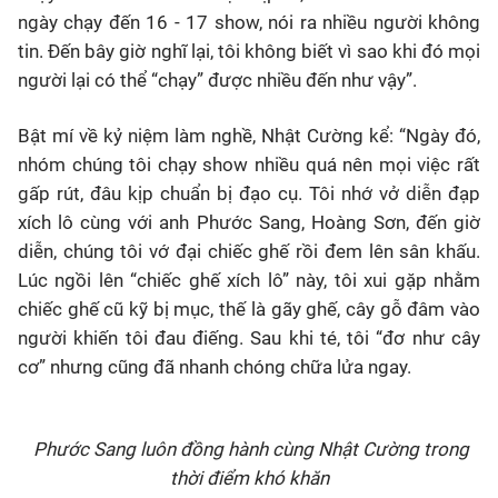
ngày chạy đến 16 - 17 show, nói ra nhiều người không
tin. Đến bây giờ nghĩ lại, tôi không biết vì sao khi đó mọi
người lại có thể “chạy” được nhiều đến như vậy”.
Bật mí về kỷ niệm làm nghề, Nhật Cường kể: “Ngày đó,
nhóm chúng tôi chạy show nhiều quá nên mọi việc rất
gấp rút, đâu kịp chuẩn bị đạo cụ. Tôi nhớ vở diễn đạp
xích lô cùng với anh Phước Sang, Hoàng Sơn, đến giờ
diễn, chúng tôi vớ đại chiếc ghế rồi đem lên sân khấu.
Lúc ngồi lên “chiếc ghế xích lô” này, tôi xui gặp nhằm
chiếc ghế cũ kỹ bị mục, thế là gãy ghế, cây gỗ đâm vào
người khiến tôi đau điếng. Sau khi té, tôi “đơ như cây
cơ” nhưng cũng đã nhanh chóng chữa lửa ngay.
Phước Sang luôn đồng hành cùng Nhật Cường trong
thời điểm khó khăn