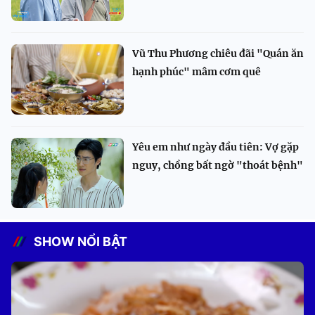
Vũ Thu Phương chiêu đãi "Quán ăn
hạnh phúc" mâm cơm quê
Yêu em như ngày đầu tiên: Vợ gặp
nguy, chồng bất ngờ "thoát bệnh"
SHOW NỔI BẬT