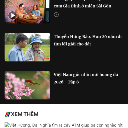
cơm Gia Định ở miền Sài Gòn
Thuyền Hưng Bảo: Hơn 20 năm đi
tìm lời giải cho đất
Việt Nam góc nhìn nơi hoang dã
2026 - Tập 8
XEM THÊM