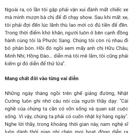
Ngoài ra, có lần tôi gặp phải vận xui đánh mất chiếc xe
mà mình mượn bà chị để đi chạy show. Sau khi mất xe,
tôi phải đợi đến lúc lãnh thù lao mới có đủ tiền để đền.
Trong thời điểm khó khăn, người luôn ở bên cạnh đồng
hành cùng tôi là Phước Sang. Chúng tôi còn rủ nhau đi
bỏ phân bón. Hồi đó ngồi xem mấy anh chị Hữu Châu,
Minh Nhí, Hồng Đào… diễn mà tôi mê lắm, tôi cũng phải
kiếm gì đó diễn để thử lửa”.
Mang chất đời vào từng vai diễn
Những ngày tháng ngồi trên ghế giảng đường, Nhật
Cường luôn ghi nhớ câu nói của người thầy dạy: "Cái
nghề của chúng ta cần có vốn sống và quan sát cuộc
sống. Vì vậy, chúng ta phải có cuốn nhật ký hàng ngày".
Nghe lời thầy, trong khoảng thời gian này, nam nghệ sĩ
luôn dành thời gian ghi chép mọi hoạt động diễn ra