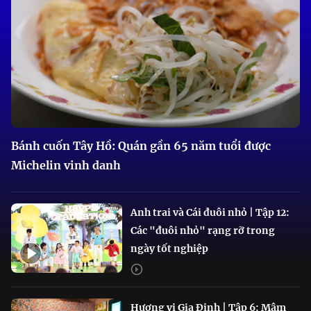
Bánh cuốn Tây Hồ: Quán gần 65 năm tuổi được
Michelin vinh danh
Anh trai và Cái đuôi nhỏ | Tập 12:
Các "đuôi nhỏ" rạng rỡ trong
ngày tốt nghiệp
Hương vị Gia Định | Tập 6: Mâm