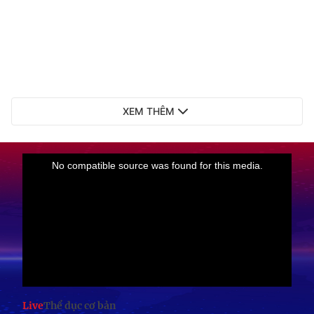
XEM THÊM
Live
Thể dục cơ bản