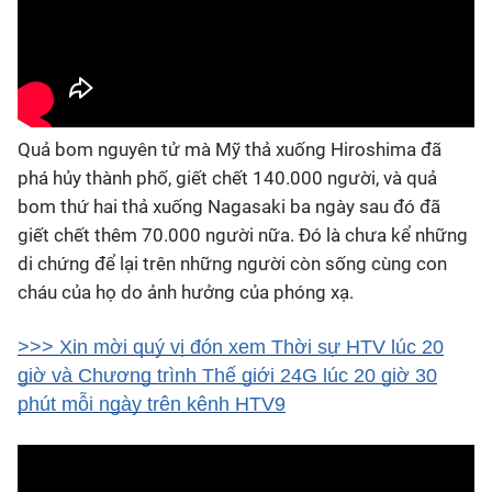
Quả bom nguyên tử mà Mỹ thả xuống Hiroshima đã
phá hủy thành phố, giết chết 140.000 người, và quả
bom thứ hai thả xuống Nagasaki ba ngày sau đó đã
giết chết thêm 70.000 người nữa. Đó là chưa kể những
di chứng để lại trên những người còn sống cùng con
cháu của họ do ảnh hưởng của phóng xạ.
>>> Xin mời quý vị đón xem Thời sự HTV lúc 20
giờ và Chương trình Thế giới 24G lúc 20 giờ 30
phút mỗi ngày trên kênh HTV9