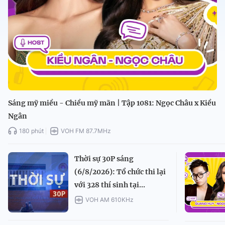
Sáng mỹ miều - Chiều mỹ mãn | Tập 1081: Ngọc Châu x Kiều
Ngân
180 phút
VOH FM 87.7MHz
Thời sự 30P sáng
(6/8/2026): Tổ chức thi lại
với 328 thí sinh tại...
VOH AM 610KHz