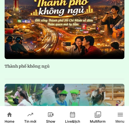
Thành phố không ngủ
Home
Show
Live&lịch
Tin mới
Multiform
Menu