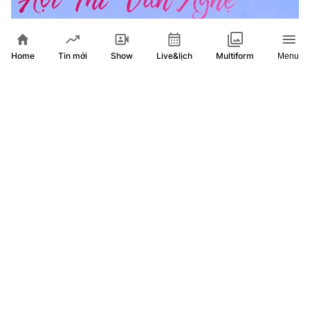
Home
Show
Live&lịch
Tin mới
Multiform
Menu
Chương trình văn nghệ chủ đề "Hồ Chí Minh - Sáng mãi
tên Người"