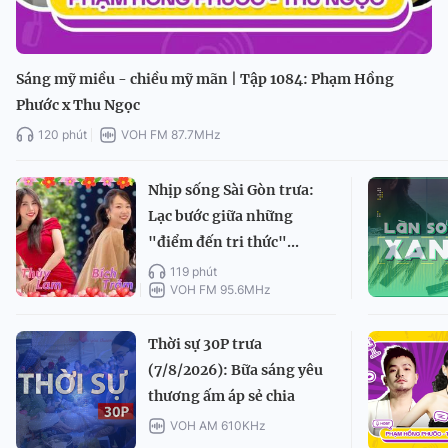
Sáng mỹ miều - chiều mỹ mãn | Tập 1084: Phạm Hồng
Phước x Thu Ngọc
120 phút
VOH FM 87.7MHz
Nhịp sống Sài Gòn trưa:
Lạc bước giữa những
"điểm đến tri thức"...
119 phút
VOH FM 95.6MHz
Thời sự 30P trưa
(7/8/2026): Bữa sáng yêu
thương ấm áp sẻ chia
VOH AM 610KHz