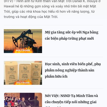
(HTV) - Hình ảnh từ Kính thiên văn Mặt Trời Daniel K. Inouye ở
Hawaii hé lộ những gợn sóng và xoáy nhỏ trên bề mặt Mặt
Trời, giúp các nhà khoa học hiểu rõ hơn về năng lượng, từ
trường và hoạt động của Mặt Trời.
Mỹ gia tăng sức ép với Nga bằng
các biện pháp trừng phạt mới
Học sinh, sinh viên biến phế, phụ
phẩm nông nghiệp thành sản
phẩm hữu ích
Nét Việt: NSND Tạ Minh Tâm và
câu chuyện tiếp nối những giai