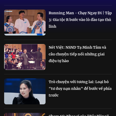
Running Man - Chạy Ngay Đi | Tập
3: Gia tộc R bước vào lò đào tạo thủ
lĩnh
Nét Việt: NSND Tạ Minh Tâm và
câu chuyện tiếp nối những giai
điệu tự hào
Trò chuyện với tương lai: Loại bỏ
"tư duy nạn nhân" để bước về phía
trước