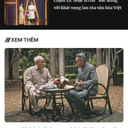
Chạm 5S: Nhạc sĩ của "Bắc Bling"
với khát vọng lan tỏa văn hóa Việt
XEM THÊM