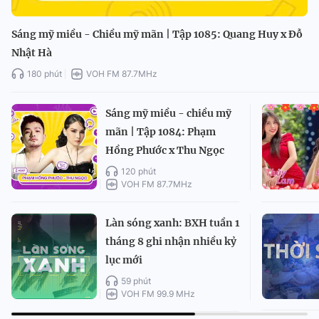
Sáng mỹ miều - Chiều mỹ mãn | Tập 1085: Quang Huy x Đỗ
Nhật Hà
180 phút
VOH FM 87.7MHz
Sáng mỹ miều - chiều mỹ
mãn | Tập 1084: Phạm
Hồng Phước x Thu Ngọc
120 phút
VOH FM 87.7MHz
Làn sóng xanh: BXH tuần 1
tháng 8 ghi nhận nhiều kỷ
lục mới
59 phút
VOH FM 99.9 MHz