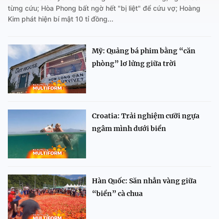
từng cứu; Hòa Phong bất ngờ hết "bị liệt" để cứu vợ; Hoàng
Kim phát hiện bí mật 10 tỉ đồng...
Mỹ: Quảng bá phim bằng “căn
phòng” lơ lửng giữa trời
Croatia: Trải nghiệm cưỡi ngựa
ngâm mình dưới biển
Hàn Quốc: Săn nhẫn vàng giữa
“biển” cà chua