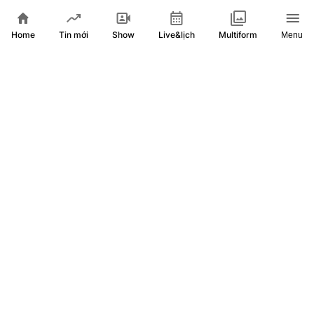
Home
Show
Live&lịch
Tin mới
Multiform
Menu
Đà tăng giảm đan xen trên thị trường chứng khoán châu Á