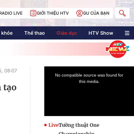
RADIO LIVE
GIỚI THIỆU HTV
GU CỦA BẠN
 khỏe
Thể thao
Giáo dục
HTV Show
nh trị
Multimedia
Multiform
Longform
NewZgraphic
5, 08:07
Doanh nhân Sài
Gòn
 tạo
Các trang liên kết
Live
Tường thuật One