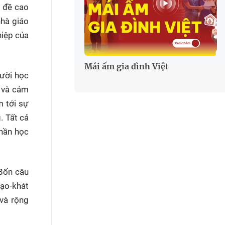
c đề cao
nhà giáo
hiệp của
Mái ấm gia đình Việt
gười học
n và cảm
m tới sự
. Tất cả
thần học
 Bốn câu
tạo-khát
 và rộng