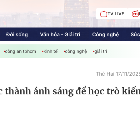
TV LIVE
Đời sống
Văn hóa - Giải trí
Công nghệ
Sức
công an tphcm
Kinh tế
công nghệ
giải trí
iải trí
Giáo dục
Kinh tế
Chí
c
Thứ Hai 17/11/202
c thành ánh sáng để học trò kiến
Sức khỏe
Đời sống
Khán giả HTV
Chuyện chúng tôi