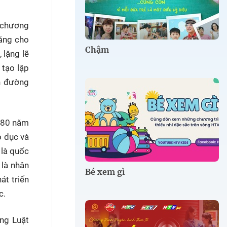
" chương
sáng cho
Chậm
 lặng lẽ
 tạo lập
on đường
c 80 năm
o dục và
 là quốc
 là nhân
Bé xem gì
át triển
c.
ng Luật