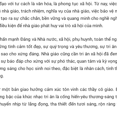
đạo với tư cách là văn hóa, là phong tục xã hội. Từ nay, việ
ũ nhà giáo, trách nhiệm, nghĩa vụ của nhà giáo, việc bảo vệ 
áp tạo ra sự chắc chắn, bền vững và quang minh cho nghề ng
iều kiện để nhà giáo phát huy vai trò xã hội của mình.
nhấn mạnh Đảng và Nhà nước, xã hội, phụ huynh, toàn thể n
ững tình cảm tốt đẹp, sự quý trọng và yêu thương, sự tri â
 sao cho xứng đáng. Nhà giáo cũng cần tri ân xã hội đã đe
 sự báo đáp cho xứng với sự phó thác, quan tâm và kỳ vọng
g sáng cho học sinh noi theo, đặc biệt là nhân cách, tinh 
g.
hư một bản giao hưởng cảm xúc tôn vinh các thầy cô giáo.
ng bậc của khúc nhạc tri ân là cống hiến-yêu thương-sáng 
uyển nhịp từ lắng đọng, tha thiết đến tươi sáng, rộn ràng