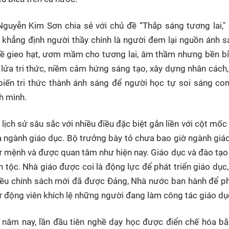
Nguyễn Kim Sơn chia sẻ với chủ đề “Thắp sáng tương lai,
, khẳng định người thầy chính là người đem lại nguồn ánh 
ghề gieo hạt, ươm mầm cho tương lai, âm thầm nhưng bền bỉ,
 lửa tri thức, niềm cảm hứng sáng tạo, xây dựng nhân cách,
 biến tri thức thành ánh sáng để người học tự soi sáng c
h mình.
ịch sử sâu sắc với nhiều điều đặc biệt gắn liền với cột mố
a ngành giáo dục. Bộ trưởng bày tỏ chưa bao giờ ngành giá
sứ mệnh và được quan tâm như hiện nay. Giáo dục và đào tạo
 tộc. Nhà giáo được coi là động lực để phát triển giáo dục,
hiều chính sách mới đã được Đảng, Nhà nước ban hành để ph
 sự động viên khích lệ những người đang làm công tác giáo dụ
năm nay, lần đầu tiên nghề dạy học được điển chế hóa bằ