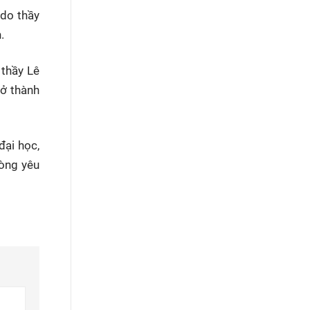
 do thầy
.
 thầy Lê
rở thành
đại học,
lòng yêu