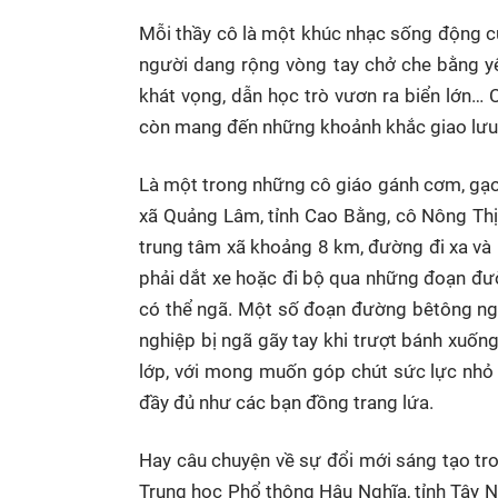
Mỗi thầy cô là một khúc nhạc sống động của
người dang rộng vòng tay chở che bằng y
khát vọng, dẫn học trò vươn ra biển lớn…
còn mang đến những khoảnh khắc giao lưu t
Là một trong những cô giáo gánh cơm, gạo
xã Quảng Lâm, tỉnh Cao Bằng, cô Nông Thị
trung tâm xã khoảng 8 km, đường đi xa và 
phải dắt xe hoặc đi bộ qua những đoạn đườ
có thể ngã. Một số đoạn đường bêtông ngắ
nghiệp bị ngã gãy tay khi trượt bánh xuốn
lớp, với mong muốn góp chút sức lực nhỏ
đầy đủ như các bạn đồng trang lứa.
Hay câu chuyện về sự đổi mới sáng tạo tr
Trung học Phổ thông Hậu Nghĩa, tỉnh Tây N