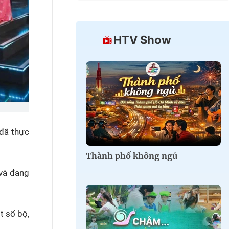
HTV Show
đã thực
Thành phố không ngủ
 và đang
t số bộ,