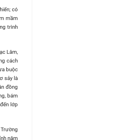
hiến; có
ươm mầm
ng trình
hạc Lâm,
ờng cách
mưa buộc
ơ sảy là
lần đồng
ờng, bám
 đến lớp
- Trường
tỉnh năm