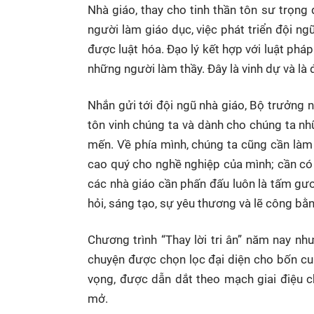
Nhà giáo, thay cho tinh thần tôn sư trọng 
người làm giáo dục, việc phát triển đội ng
được luật hóa. Đạo lý kết hợp với luật ph
những người làm thầy. Đây là vinh dự và là đ
Nhắn gửi tới đội ngũ nhà giáo, Bộ trưởng 
tôn vinh chúng ta và dành cho chúng ta nh
mến. Về phía mình, chúng ta cũng cần làm
cao quý cho nghề nghiệp của mình; cần có
các nhà giáo cần phấn đấu luôn là tấm gươn
hỏi, sáng tạo, sự yêu thương và lẽ công bằn
Chương trình “Thay lời tri ân” năm nay n
chuyện được chọn lọc đại diện cho bốn cu
vọng, được dẫn dắt theo mạch giai điệu ch
mở.