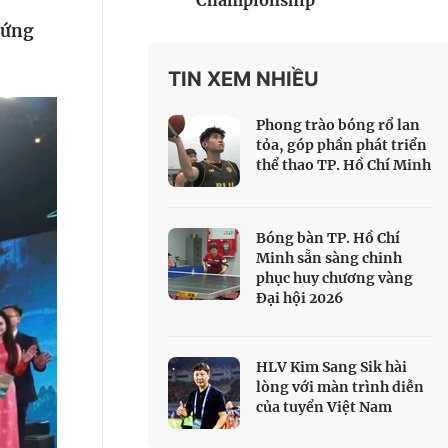
Championship
 Thể thao
hứng
c đua xe đạp
 Truyền hình
TIN XEM NHIỀU
c đua offroad
Phong trào bóng rổ lan
V
tỏa, góp phần phát triển
thể thao TP. Hồ Chí Minh
 Games 33
Bóng bàn TP. Hồ Chí
Minh sẵn sàng chinh
phục huy chương vàng
Đại hội 2026
HLV Kim Sang Sik hài
lòng với màn trình diễn
của tuyển Việt Nam