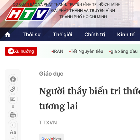
CƠ QUAN BÁO VÀ PHÁT THANH, TRUYỀN HÌNH TP. HỒ CHÍ MINH
ĐÀI PHÁT THANH VÀ TRUYỀN HÌNH
THÀNH PHỐ HỒ CHÍ MINH
Thời sự
Thế giới
Chính trị
Kinh tế
Xu hướng
IRAN
Tết Nguyên tiêu
giá xăng dầu
Thời sự
Thể thao
Văn hóa - G
Trong nước
Trong nướ
Giáo dục
Quốc tế
Quốc tế
Người thầy biến tri thứ
An Sinh
Sách hay cuối tuần
Thế giới
tương lai
0
Kinh doanh
Công nghệ
Phóng sự
TTXVN