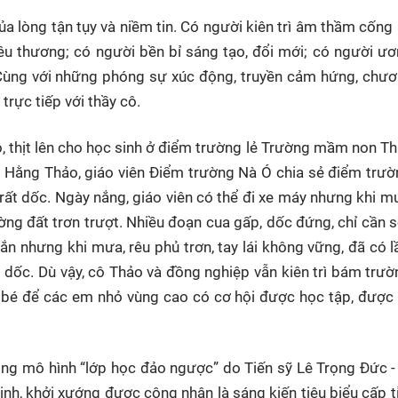
 lòng tận tụy và niềm tin. Có người kiên trì âm thầm cống 
êu thương; có người bền bỉ sáng tạo, đổi mới; có người 
 Cùng với những phóng sự xúc động, truyền cảm hứng, chươ
rực tiếp với thầy cô.
, thịt lên cho học sinh ở điểm trường lẻ Trường mầm non T
 Hằng Thảo, giáo viên Điểm trường Nà Ó chia sẻ điểm trư
rất dốc. Ngày nắng, giáo viên có thể đi xe máy nhưng khi 
ng đất trơn trượt. Nhiều đoạn cua gấp, dốc đứng, chỉ cần s
n nhưng khi mưa, rêu phủ trơn, tay lái không vững, đã có 
g dốc. Dù vậy, cô Thảo và đồng nghiệp vẫn kiên trì bám trư
 bé để các em nhỏ vùng cao có cơ hội được học tập, được
ong mô hình “lớp học đảo ngược” do Tiến sỹ Lê Trọng Đức 
inh, khởi xướng được công nhận là sáng kiến tiêu biểu cấp 