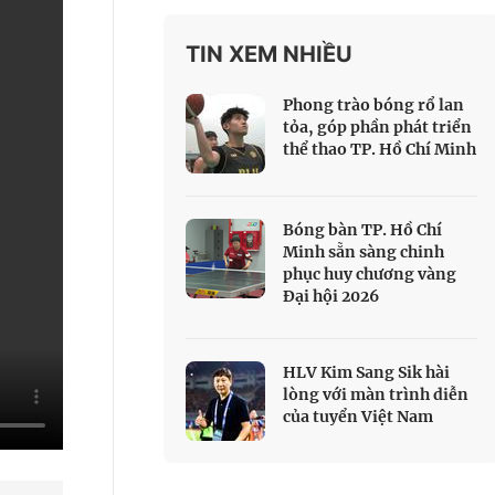
 Thể thao
TIN XEM NHIỀU
c đua xe đạp
 Truyền hình
Phong trào bóng rổ lan
c đua offroad
tỏa, góp phần phát triển
thể thao TP. Hồ Chí Minh
V
 Games 33
Bóng bàn TP. Hồ Chí
Minh sẵn sàng chinh
phục huy chương vàng
Đại hội 2026
HLV Kim Sang Sik hài
lòng với màn trình diễn
của tuyển Việt Nam