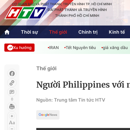
CƠ QUAN BÁO VÀ PHÁT THANH, TRUYỀN HÌNH TP. HỒ CHÍ MINH
ĐÀI PHÁT THANH VÀ TRUYỀN HÌNH
THÀNH PHỐ HỒ CHÍ MINH
Thời sự
Thế giới
Chính trị
Kinh tế
Xu hướng
IRAN
Tết Nguyên tiêu
giá xăng dầu
Thời sự
Thể thao
Văn hóa - G
Trong nước
Trong nướ
Thế giới
Quốc tế
Quốc tế
Người Philippines với 
An Sinh
Sách hay cuối tuần
Thế giới
0
Nguồn: Trung tâm Tin tức HTV
Kinh doanh
Công nghệ
Phóng sự