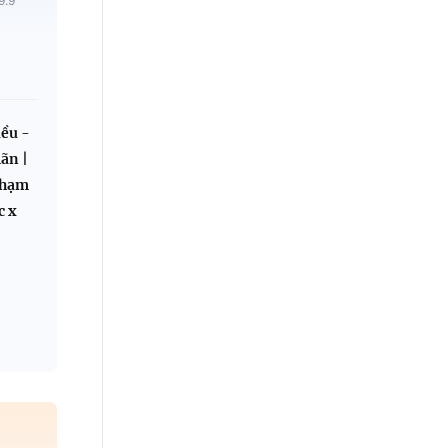
9.9
ều -
ãn |
Phạm
c x