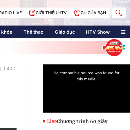
RADIO LIVE
GIỚI THIỆU HTV
GU CỦA BẠN
 khỏe
Thể thao
Giáo dục
HTV Show
nh trị
Multimedia
Multiform
Longform
NewZgraphic
, 04:00
Doanh nhân Sài
Gòn
Các trang liên kết
Live
Chương trình 60 giây