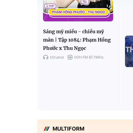
Sáng mỹ miều - chiều mỹ
mãn | Tập 1084: Phạm Hồng
Phước x Thu Ngọc
120 phút
VOH FM 87.7MHz
MULTIFORM