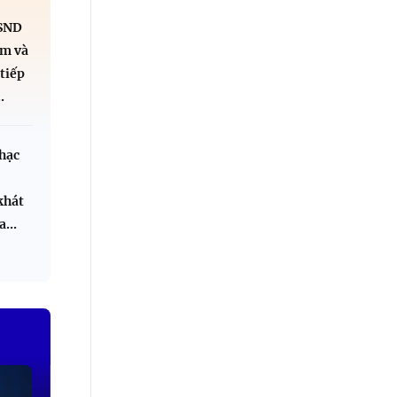
NSND
m và
tiếp
.
hạc
khát
...