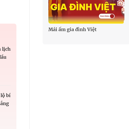
Mái ấm gia đình Việt
 lịch
đầu
lộ bí
hắng