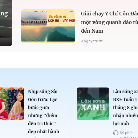
àng
Giải chạy Ý Chí Côn Đả
một vòng quanh đảo từ
đến Nam
3 ngày trước
Nhịp sống Sài
Làn sóng x
Gòn trưa: Lạc
BXH tuần 1
bước giữa
tháng 8 ghi
những "điểm
nhận nhiều
đến tri thức"
lục mới
đẹp nhất hành
59 phút