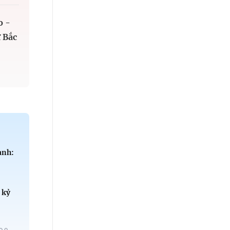
o -
 Bắc
anh:
 kỷ