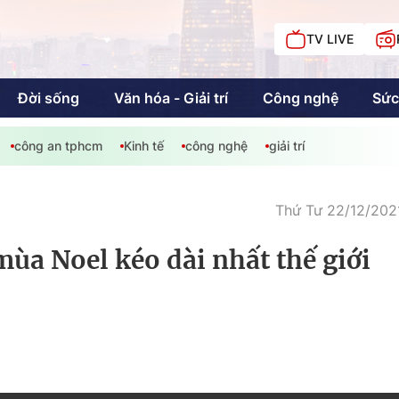
TV LIVE
Đời sống
Văn hóa - Giải trí
Công nghệ
Sức
công an tphcm
Kinh tế
công nghệ
giải trí
iải trí
Giáo dục
Kinh tế
Chí
c
Thứ Tư 22/12/2021
mùa Noel kéo dài nhất thế giới
Sức khỏe
Đời sống
Khán giả HTV
Chuyện chúng tôi