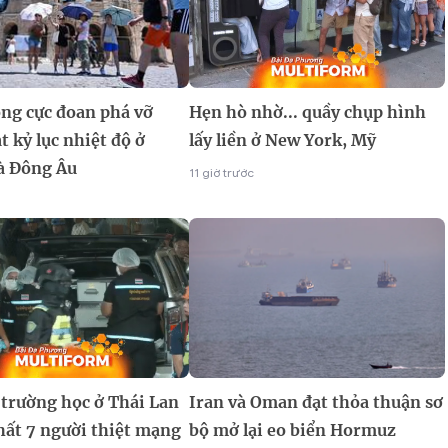
ng cực đoan phá vỡ
Hẹn hò nhờ... quầy chụp hình
t kỷ lục nhiệt độ ở
lấy liền ở New York, Mỹ
à Đông Âu
11 giờ trước
 trường học ở Thái Lan
Iran và Oman đạt thỏa thuận sơ
hất 7 người thiệt mạng
bộ mở lại eo biển Hormuz