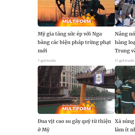
Mỹ gia tăng sức ép với Nga
Nắng nó
bằng các biện pháp trừng phạt
hàng loạ
mới
Trung v
7 giờ trước
11 giờ trước
Đua vịt cao su gây quỹ từ thiện
Xả súng
ở Mỹ
làm ít n