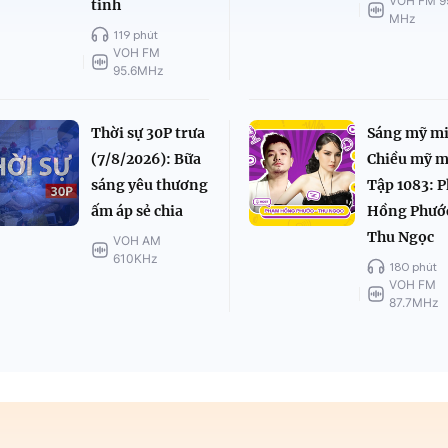
VOH FM 9
tinh
MHz
119 phút
VOH FM
95.6MHz
Thời sự 30P trưa
Sáng mỹ mi
(7/8/2026): Bữa
Chiều mỹ m
sáng yêu thương
Tập 1083: 
ấm áp sẻ chia
Hồng Phướ
Thu Ngọc
VOH AM
610KHz
180 phút
VOH FM
87.7MHz