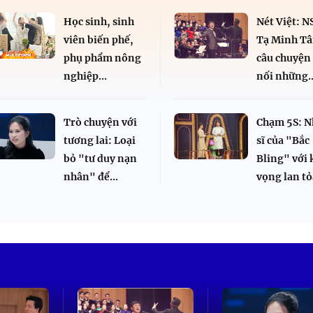
Học sinh, sinh
Nét Việt: 
viên biến phế,
Tạ Minh Tâ
phụ phẩm nông
câu chuyện 
nghiệp...
nối những..
Trò chuyện với
Chạm 5S: N
tương lai: Loại
sĩ của "Bắc
bỏ "tư duy nạn
Bling" với 
nhân" để...
vọng lan tỏa