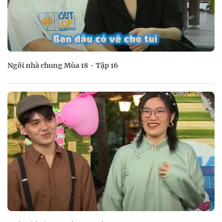
Ngôi nhà chung Mùa 18 - Tập 16