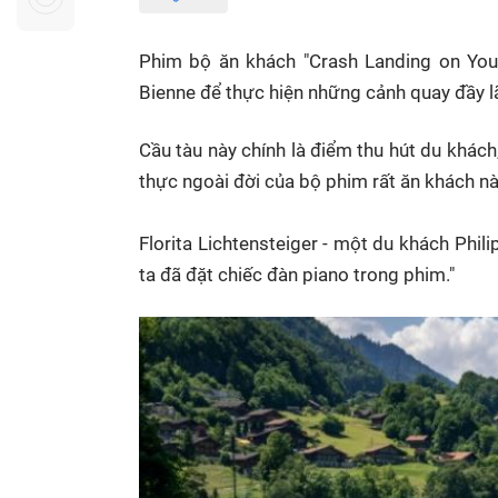
Sự kiện quan tâm
Chuyên đề
HTV Show
Không gian văn hóa
Thành phố
Phim bộ ăn khách "Crash Landing on You"
Hồ Chí Minh
ngủ
Bienne để thực hiện những cảnh quay đầy l
Chuyển đổi số
Chậm
Cầu tàu này chính là điểm thu hút du khác
Bé xem gì
thực ngoài đời của bộ phim rất ăn khách nà
Mái ấm gia
Việt
Florita Lichtensteiger - một du khách Phil
ta đã đặt chiếc đàn piano trong phim."
Các show 
Các chương
khác