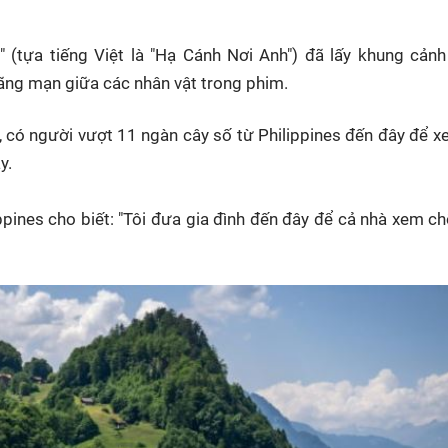
HTV Phim
HTV Sự kiện
HTV
 không
Phim truyền hình
Made By Vietnam
Cuộ
 (tựa tiếng Việt là "Hạ Cánh Nơi Anh") đã lấy khung cản
Cúp
ãng mạn giữa các nhân vật trong phim.
Phim tài liệu
Ngày hội HTV
Cuộ
Innovation Fest
h, có người vượt 11 ngàn cây số từ Philippines đến đây để 
HT
y.
Chung một tấm
SEA
 đình
lòng
ippines cho biết: "Tôi đưa gia đình đến đây để cả nhà xem c
khác
 trình