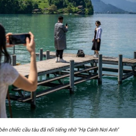
ên chiếc cầu tàu đã nổi tiếng nhờ "Hạ Cánh Nơi Anh"