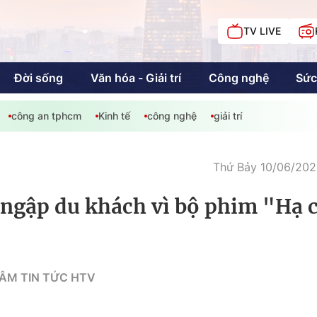
TV LIVE
Đời sống
Văn hóa - Giải trí
Công nghệ
Sức
công an tphcm
Kinh tế
công nghệ
giải trí
iải trí
Giáo dục
Kinh tế
Chí
c
Thứ Bảy 10/06/2023
n ngập du khách vì bộ phim "Hạ 
Sức khỏe
Đời sống
Khán giả HTV
Chuyện chúng tôi
TÂM TIN TỨC HTV