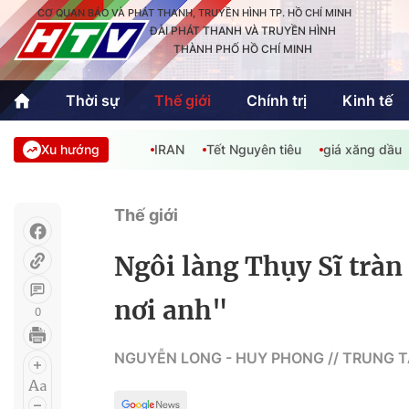
CƠ QUAN BÁO VÀ PHÁT THANH, TRUYỀN HÌNH TP. HỒ CHÍ MINH
ĐÀI PHÁT THANH VÀ TRUYỀN HÌNH
THÀNH PHỐ HỒ CHÍ MINH
Thời sự
Thế giới
Chính trị
Kinh tế
Xu hướng
IRAN
Tết Nguyên tiêu
giá xăng dầu
Thời sự
Thể thao
Văn hóa - G
Trong nước
Trong nướ
Thế giới
Quốc tế
Quốc tế
Ngôi làng Thụy Sĩ trà
An Sinh
Sách hay cuối tuần
Thế giới
nơi anh"
0
Kinh doanh
Công nghệ
Phóng sự
NGUYỄN LONG - HUY PHONG // TRUNG 