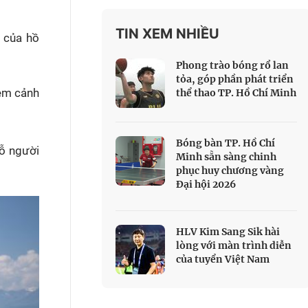
 Thể thao
TIN XEM NHIỀU
c đua xe đạp
h của hồ
 Truyền hình
Phong trào bóng rổ lan
c đua offroad
tỏa, góp phần phát triển
xem cảnh
thể thao TP. Hồ Chí Minh
V
 Games 33
Bóng bàn TP. Hồ Chí
hỗ người
Minh sẵn sàng chinh
phục huy chương vàng
Đại hội 2026
HLV Kim Sang Sik hài
lòng với màn trình diễn
của tuyển Việt Nam