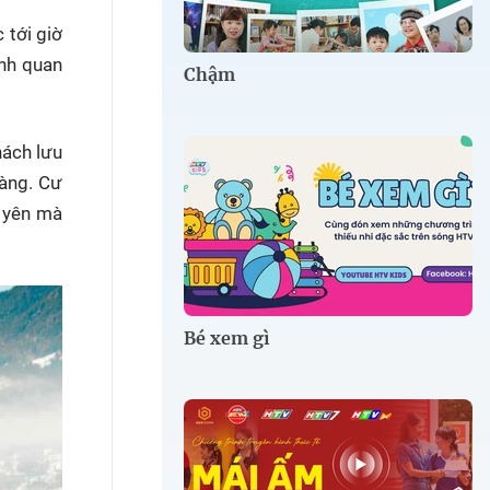
 tới giờ
nh quan
Chậm
hách lưu
làng. Cư
h yên mà
Bé xem gì