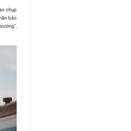
vào chụp
phần bảo
 sướng",