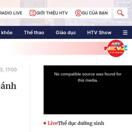
RADIO LIVE
GIỚI THIỆU HTV
GU CỦA BẠN
 khỏe
Thể thao
Giáo dục
HTV Show
nh trị
Multimedia
Multiform
Longform
NewZgraphic
, 17:00
Doanh nhân Sài
Gòn
cánh
Các trang liên kết
Live
Thể dục dưỡng sinh