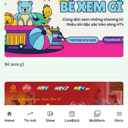
Bé xem gì
Home
Show
Live&lịch
Tin mới
Multiform
Menu