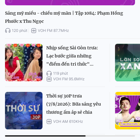
Sáng mỹ miều - chiều mỹ mãn | Tập 1084: Phạm Hồng
Phước x Thu Ngọc
120 phút
VOH FM 87.7MHz
Nhịp sống Sài Gòn trưa:
Lạc bước giữa những
"điểm đến tri thức"...
119 phút
VOH FM 95.6MHz
Thời sự 30P trưa
(7/8/2026): Bữa sáng yêu
thương ấm áp sẻ chia
VOH AM 610KHz