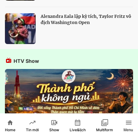
Alexandra Eala lập kỳ tích, Taylor Fritz vô
địch Washington Open
HTV Show
Home
Show
Live&lịch
Tin mới
Multiform
Menu