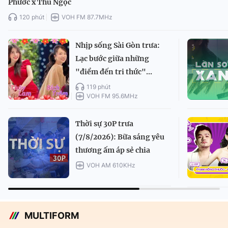
Phước x Thu Ngọc
120 phút
VOH FM 87.7MHz
Nhịp sống Sài Gòn trưa:
Lạc bước giữa những
"điểm đến tri thức"...
119 phút
VOH FM 95.6MHz
Thời sự 30P trưa
(7/8/2026): Bữa sáng yêu
thương ấm áp sẻ chia
VOH AM 610KHz
MULTIFORM