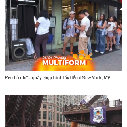
Hẹn hò nhờ... quầy chụp hình lấy liền ở New York, Mỹ