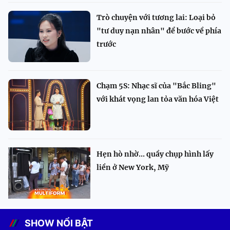
Trò chuyện với tương lai: Loại bỏ
"tư duy nạn nhân" để bước về phía
trước
Chạm 5S: Nhạc sĩ của "Bắc Bling"
với khát vọng lan tỏa văn hóa Việt
Hẹn hò nhờ... quầy chụp hình lấy
liền ở New York, Mỹ
SHOW NỔI BẬT