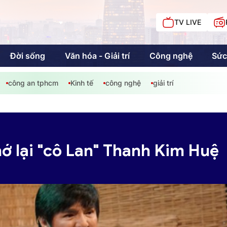
TV LIVE
Đời sống
Văn hóa - Giải trí
Công nghệ
Sức
công an tphcm
Kinh tế
công nghệ
giải trí
iải trí
Giáo dục
Kinh tế
Chí
c
hớ lại "cô Lan" Thanh Kim Huệ
Sức khỏe
Đời sống
Khán giả HTV
Chuyện chúng tôi