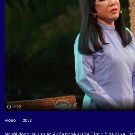
Sự kiện quan tâm
Chuyên đề
HTV Show
Không gian văn hóa
Thành phố
Hồ Chí Minh
ngủ
Chuyển đổi số
Chậm
Bé xem gì
Mái ấm gia
Việt
Các show 
Các chương
khác
0:00
Video
2023
Người đóng vai Lan ăn ý của nghệ sĩ Chí Tâm giờ đã đi xa. 