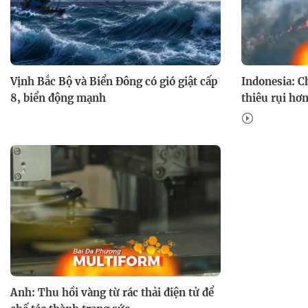
Vịnh Bắc Bộ và Biển Đông có gió giật cấp
Indonesia: C
8, biển động mạnh
thiêu rụi hơ
Anh: Thu hồi vàng từ rác thải điện tử để