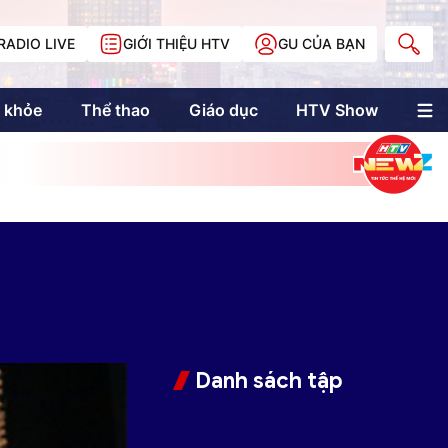
RADIO LIVE
GIỚI THIỆU HTV
GU CỦA BẠN
 khỏe
Thể thao
Giáo dục
HTV Show
nh trị
Multimedia
Multiform
Longform
NewZgraphic
Doanh nhân Sài
Gòn
Các trang liên kết
Danh sách tập