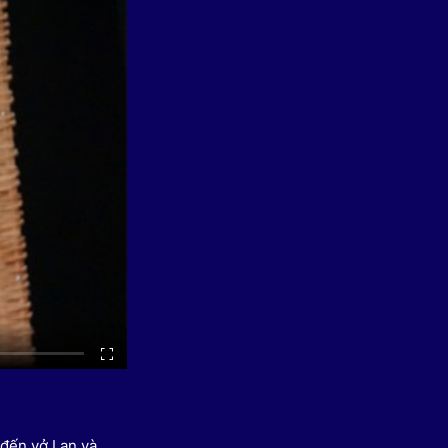
 Thể thao
c đua xe đạp
 Truyền hình
c đua offroad
V
 Games 33
 đến vở Lan và