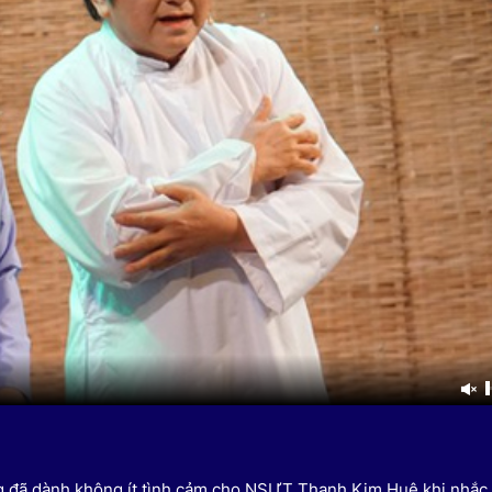
HTV Phim
HTV Sự kiện
HTV
 không
Phim truyền hình
Made By Vietnam
Cuộ
Cúp
Phim tài liệu
Ngày hội HTV
Cuộ
Innovation Fest
HT
Chung một tấm
SEA
 đình
lòng
khác
 trình
Ông đã dành không ít tình cảm cho NSƯT Thanh Kim Huệ khi nhắc