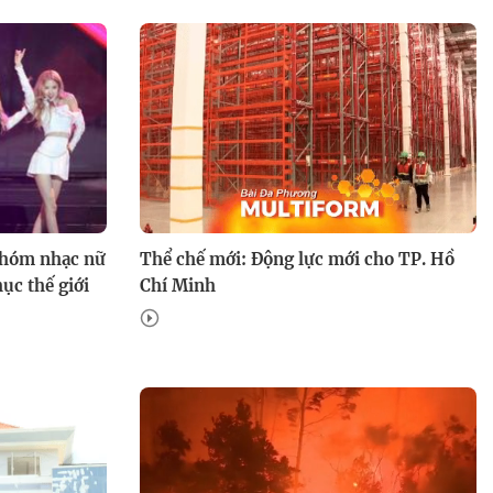
Nhóm nhạc nữ
Thể chế mới: Động lực mới cho TP. Hồ
ục thế giới
Chí Minh