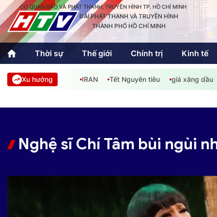
CƠ QUAN BÁO VÀ PHÁT THANH, TRUYỀN HÌNH TP. HỒ CHÍ MINH
ĐÀI PHÁT THANH VÀ TRUYỀN HÌNH
THÀNH PHỐ HỒ CHÍ MINH
Thời sự
Thế giới
Chính trị
Kinh tế
Xu hướng
IRAN
Tết Nguyên tiêu
giá xăng dầu
Thời sự
Thể thao
Văn hóa - G
Trong nước
Trong nướ
Quốc tế
Quốc tế
Nghệ sĩ Chí Tâm bùi ngùi n
An Sinh
Sách hay cuối tuần
Thế giới
Kinh doanh
Công nghệ
Phóng sự