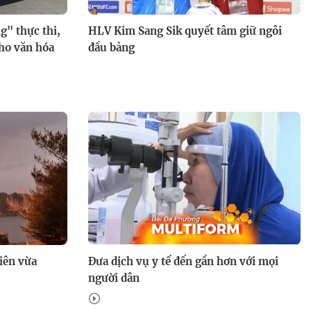
g" thực thi,
HLV Kim Sang Sik quyết tâm giữ ngôi
cho văn hóa
đầu bảng
iên vừa
Đưa dịch vụ y tế đến gần hơn với mọi
người dân