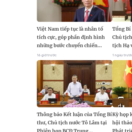
Việt Nam tiếp tục là nhân tố
Tổng Bí 
tích cực, góp phần định hình
Chủ tịc
những bước chuyển chiến...
tịch Hạ 
16 giờ trước
1 ngày trướ
Thông báo Kết luận của Tổng Bí
Kỳ họp 
thư, Chủ tịch nước Tô Lâm tại
hội thảo
Phiên họp BCĐ Trung...
Phát tri