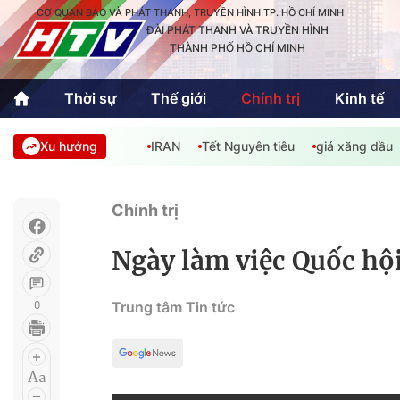
CƠ QUAN BÁO VÀ PHÁT THANH, TRUYỀN HÌNH TP. HỒ CHÍ MINH
ĐÀI PHÁT THANH VÀ TRUYỀN HÌNH
THÀNH PHỐ HỒ CHÍ MINH
Thời sự
Thế giới
Chính trị
Kinh tế
Xu hướng
IRAN
Tết Nguyên tiêu
giá xăng dầu
Thời sự
Thể thao
Văn hóa - G
Trong nước
Trong nướ
Chính trị
Quốc tế
Quốc tế
Ngày làm việc Quốc hội
An Sinh
Sách hay cuối tuần
Thế giới
0
Trung tâm Tin tức
Kinh doanh
Công nghệ
Phóng sự