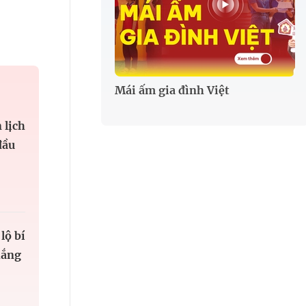
Mái ấm gia đình Việt
 lịch
đầu
lộ bí
hắng