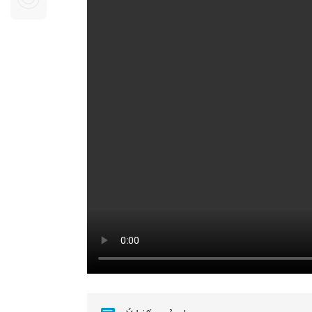
Sự kiện quan tâm
Chuyên đề
HTV Show
Không gian văn hóa
Thành phố
Hồ Chí Minh
ngủ
Chuyển đổi số
Chậm
Bé xem gì
Mái ấm gia
Việt
Các show 
Các chương
khác