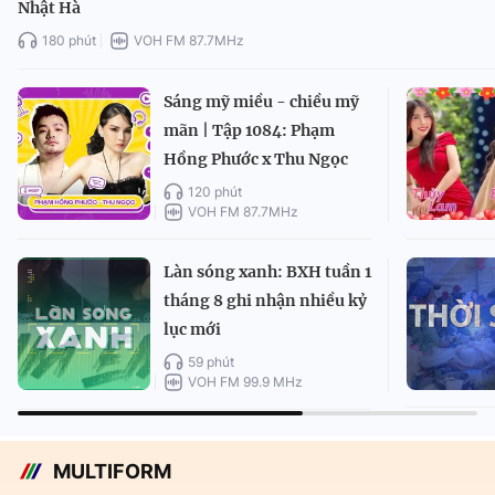
Nhật Hà
180 phút
VOH FM 87.7MHz
Sáng mỹ miều - chiều mỹ
mãn | Tập 1084: Phạm
Hồng Phước x Thu Ngọc
120 phút
VOH FM 87.7MHz
Làn sóng xanh: BXH tuần 1
tháng 8 ghi nhận nhiều kỷ
lục mới
59 phút
VOH FM 99.9 MHz
MULTIFORM