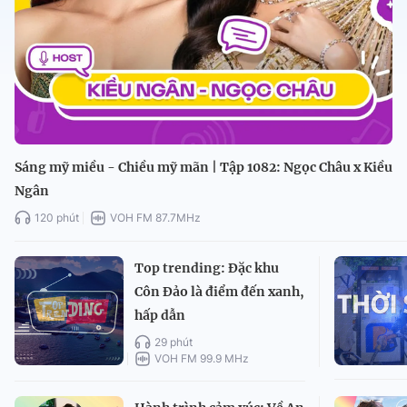
Sáng mỹ miều - Chiều mỹ mãn | Tập 1082: Ngọc Châu x Kiều
Ngân
120 phút
VOH FM 87.7MHz
Top trending: Đặc khu
Côn Đảo là điểm đến xanh,
hấp dẫn
29 phút
VOH FM 99.9 MHz