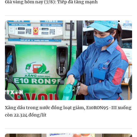
Giá vàng hôm nay (7/8): Tiếp đà tăng mạnh
Xăng dầu trong nước đồng loạt giảm, E10RON95-III xuống
còn 22.324 đồng/lít