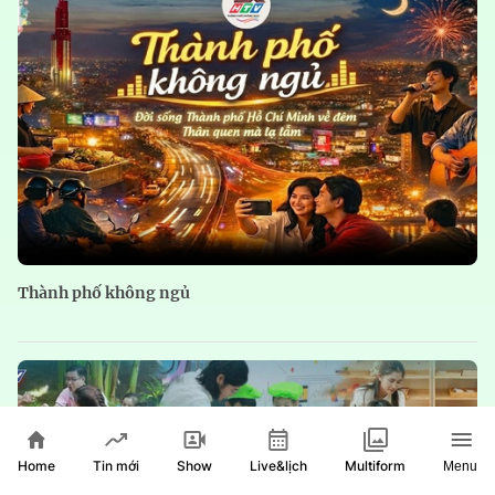
Thành phố không ngủ
Home
Show
Live&lịch
Tin mới
Multiform
Menu