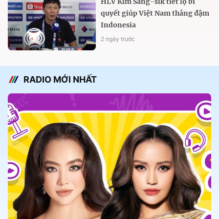
HLV Kim Sang-sik tiết lộ bí
quyết giúp Việt Nam thắng đậm
Indonesia
2 ngày trước
RADIO MỚI NHẤT