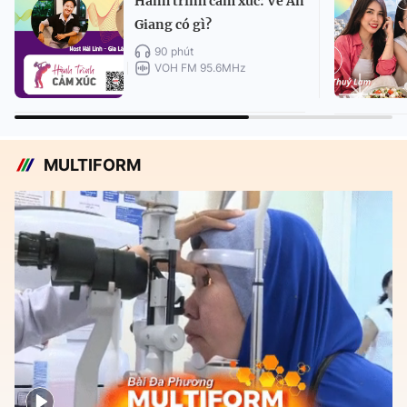
Hành trình cảm xúc: Về An
Giang có gì?
90 phút
VOH FM 95.6MHz
MULTIFORM