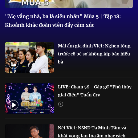
"Mẹ vắng nhà, ba là siêu nhân" Mùa 5 | Tập 18:
Khoảnh khắc đoàn viên đầy cảm xúc
Mái ấm gia đình Việt: Nghẹn lòng
trước cô bé sợ không kịp báo hiếu
bà
LIVE: Chạm 5S - Gặp gỡ "Phù thủy
giai điệu" Tuấn Cry
Nét Việt: NSND Tạ Minh Tâm và
khát vọng lan tỏa âm nhạc cách