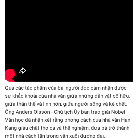
Qua các tác phẩm của bà, người đọc cảm nhận được
sự khắc khoải của nhà văn giữa những dằn vặt cố hữu,
giữa thân thể và linh hồn, giữa người sống và kẻ chết.
Ông Anders Olsson - Chủ tịch Ủy ban trao giải Nobel
Văn học đã nhận xét rằng phong cách của nhà văn Han
Kang giàu chất thơ ca và thể nghiệm, đưa bà trở thành
một nhà cách tân trong văn xuôi đương đại.