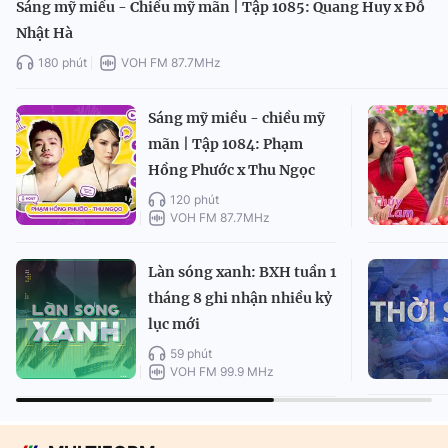
Sáng mỹ miều - Chiều mỹ mãn | Tập 1085: Quang Huy x Đỗ
Nhật Hà
180 phút
VOH FM 87.7MHz
Sáng mỹ miều - chiều mỹ
mãn | Tập 1084: Phạm
Hồng Phước x Thu Ngọc
120 phút
VOH FM 87.7MHz
Làn sóng xanh: BXH tuần 1
tháng 8 ghi nhận nhiều kỷ
lục mới
59 phút
VOH FM 99.9 MHz