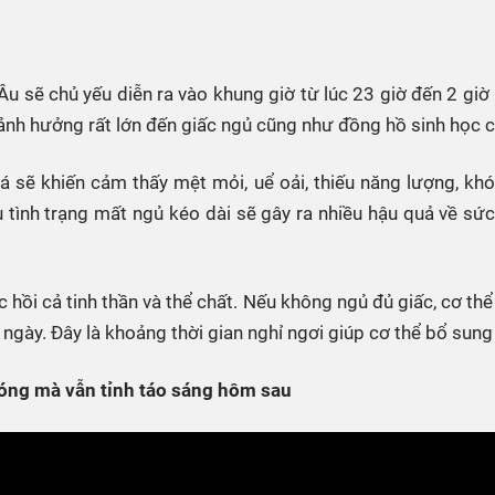
HTV Phim
HTV Sự kiện
HTV
 không
Phim truyền hình
Made By Vietnam
Cuộ
Cúp
 Âu sẽ chủ yếu diễn ra vào khung giờ từ lúc 23 giờ đến 2 giờ 
Phim tài liệu
Ngày hội HTV
nh hưởng rất lớn đến giấc ngủ cũng như đồng hồ sinh học củ
Cuộ
Innovation Fest
HT
ẽ khiến cảm thấy mệt mỏi, uể oải, thiếu năng lượng, khó 
Chung một tấm
SEA
 đình
lòng
 tình trạng mất ngủ kéo dài sẽ gây ra nhiều hậu quả về sứ
khác
c hồi cả tinh thần và thể chất. Nếu không ngủ đủ giấc, cơ th
 trình
ngày. Đây là khoảng thời gian nghỉ ngơi giúp cơ thể bổ sung
bóng mà vẫn tỉnh táo sáng hôm sau