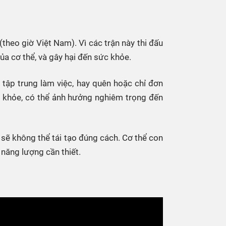
 Thể thao
c đua xe đạp
 Truyền hình
(theo giờ Việt Nam). Vì các trận này thi đấu
a cơ thể, và gây hại đến sức khỏe.
c đua offroad
V
tập trung làm việc, hay quên hoặc chỉ đơn
 Games 33
c khỏe, có thể ảnh hưởng nghiêm trọng đến
ể sẽ không thể tái tạo đúng cách. Cơ thể con
 năng lượng cần thiết.