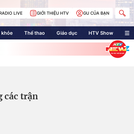
RADIO LIVE
GIỚI THIỆU HTV
GU CỦA BẠN
 khỏe
Thể thao
Giáo dục
HTV Show
nh trị
Multimedia
Multiform
Longform
NewZgraphic
Doanh nhân Sài
Gòn
 các trận
Các trang liên kết