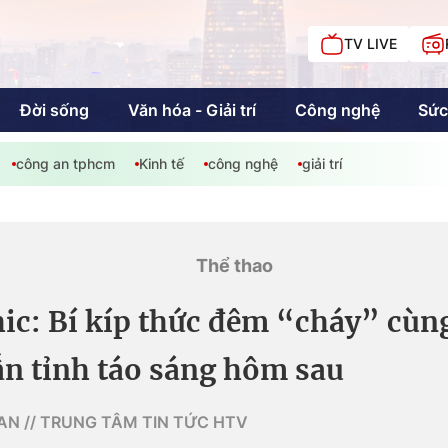
TV LIVE
Đời sống
Văn hóa - Giải trí
Công nghệ
Sức
công an tphcm
Kinh tế
công nghệ
giải trí
iải trí
Giáo dục
Kinh tế
Chí
c
Thể thao
c: Bí kíp thức đêm “cháy” cùng
Sức khỏe
Đời sống
n tỉnh táo sáng hôm sau
Khán giả HTV
Chuyện chúng tôi
AN // TRUNG TÂM TIN TỨC HTV