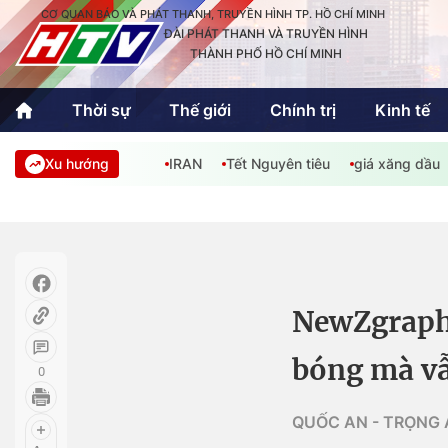
CƠ QUAN BÁO VÀ PHÁT THANH, TRUYỀN HÌNH TP. HỒ CHÍ MINH
ĐÀI PHÁT THANH VÀ TRUYỀN HÌNH
THÀNH PHỐ HỒ CHÍ MINH
Thời sự
Thế giới
Chính trị
Kinh tế
Xu hướng
IRAN
Tết Nguyên tiêu
giá xăng dầu
Thời sự
Thể thao
Văn hóa - G
Trong nước
Trong nướ
Quốc tế
Quốc tế
NewZgraphi
An Sinh
Sách hay cuối tuần
Thế giới
bóng mà vẫ
0
Kinh doanh
Công nghệ
Phóng sự
QUỐC AN - TRỌNG 