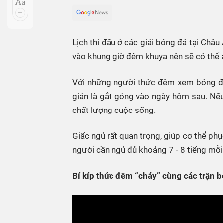
Sự kiện quan tâm
Chuyên đề
HTV Show
Không gian văn hóa
Thành phố
Hồ Chí Minh
ngủ
Lịch thi đấu ở các giải bóng đá tại Châu
vào khung giờ đêm khuya nên sẽ có thể ả
Chuyển đổi số
Chậm
Bé xem gì
Với những người thức đêm xem bóng đá s
Mái ấm gia
giản là gắt gỏng vào ngày hôm sau. Nếu
Việt
chất lượng cuộc sống.
Các show 
Giấc ngủ rất quan trọng, giúp cơ thể phụ
Các chương
người cần ngủ đủ khoảng 7 - 8 tiếng mỗi 
khác
Bí kíp thức đêm “cháy” cùng các trận 