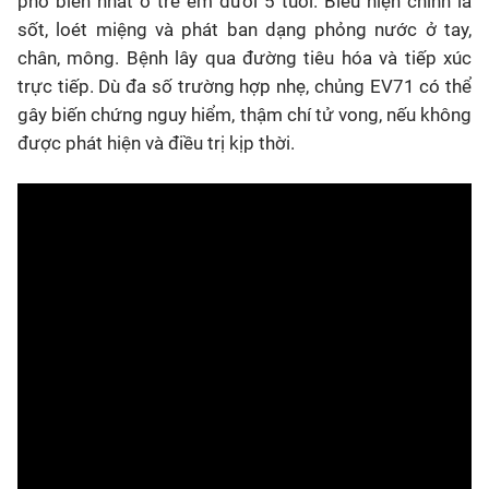
phổ biến nhất ở trẻ em dưới 5 tuổi. Biểu hiện chính là
sốt, loét miệng và phát ban dạng phỏng nước ở tay,
chân, mông. Bệnh lây qua đường tiêu hóa và tiếp xúc
trực tiếp. Dù đa số trường hợp nhẹ, chủng EV71 có thể
gây biến chứng nguy hiểm, thậm chí tử vong, nếu không
được phát hiện và điều trị kịp thời.