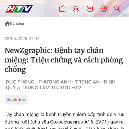
Đời sống
23/05/2025 07:07
NewZgraphic: Bệnh tay chân
miệng: Triệu chứng và cách phòng
chống
ĐỨC PHONG - PHƯƠNG ANH - TRỌNG AN - ĐÌNH
QUÝ // TRUNG TÂM TIN TỨC HTV
Tay chân miệng là bệnh truyền nhiễm cấp tính do virus
đường ruột (chủ yếu Coxsackievirus A16, EV71) gây ra,