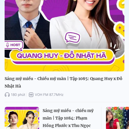
Sáng mỹ miều - Chiều mỹ mãn | Tập 1085: Quang Huy x Đỗ
Nhật Hà
180 phút
VOH FM 87.7MHz
Sáng mỹ miều - chiều mỹ
mãn | Tập 1084: Phạm
Hồng Phước x Thu Ngọc