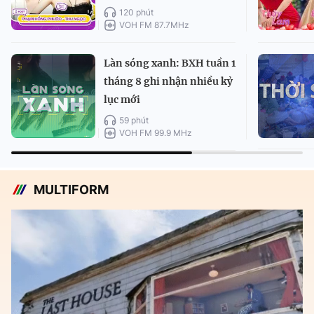
120 phút
VOH FM 87.7MHz
Làn sóng xanh: BXH tuần 1
tháng 8 ghi nhận nhiều kỷ
lục mới
59 phút
VOH FM 99.9 MHz
MULTIFORM