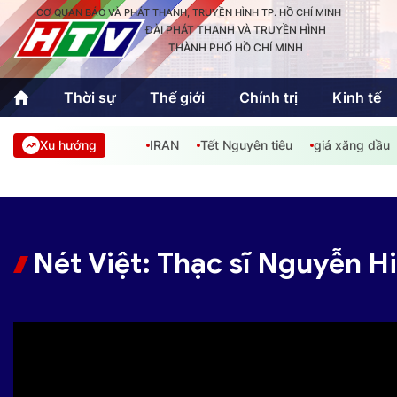
CƠ QUAN BÁO VÀ PHÁT THANH, TRUYỀN HÌNH TP. HỒ CHÍ MINH
ĐÀI PHÁT THANH VÀ TRUYỀN HÌNH
THÀNH PHỐ HỒ CHÍ MINH
Thời sự
Thế giới
Chính trị
Kinh tế
Xu hướng
IRAN
Tết Nguyên tiêu
giá xăng dầu
Thời sự
Thể thao
Văn hóa - G
Trong nước
Trong nướ
Quốc tế
Quốc tế
Nét Việt: Thạc sĩ Nguyễn Hi
An Sinh
Sách hay cuối tuần
Thế giới
Kinh doanh
Công nghệ
Phóng sự