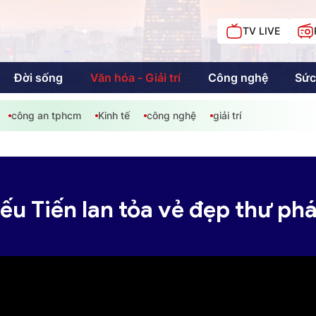
TV LIVE
Đời sống
Văn hóa - Giải trí
Công nghệ
Sức
công an tphcm
Kinh tế
công nghệ
giải trí
iải trí
Giáo dục
Kinh tế
Chí
c
ếu Tiến lan tỏa vẻ đẹp thư phá
Sức khỏe
Đời sống
Khán giả HTV
Chuyện chúng tôi