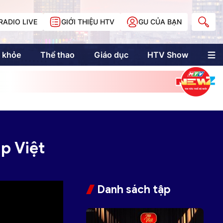
RADIO LIVE
GIỚI THIỆU HTV
GU CỦA BẠN
 khỏe
Thể thao
Giáo dục
HTV Show
nh trị
Multimedia
Multiform
Longform
NewZgraphic
Doanh nhân Sài
Gòn
p Việt
Các trang liên kết
Danh sách tập