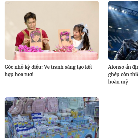
Góc nhỏ kỳ diệu: Vẽ tranh sáng tạo kết
Alonso ấn đị
hợp hoa tươi
ghép còn thi
hoàn mỹ