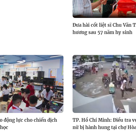
Đưa hài cốt liệt sĩ Chu Văn 
hương sau 57 năm hy sinh
ạo động lực cho chiến dịch
TP. Hồ Chí Minh: Điều tra 
 học
nữ bị hành hung tại chợ Hò