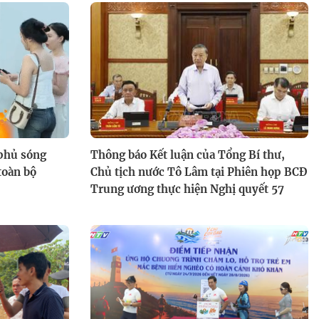
Nét Việt: Đừng chờ cơ hội, hãy
sẵn sàng cho cơ hội
 phủ sóng
Thông báo Kết luận của Tổng Bí thư,
 toàn bộ
Chủ tịch nước Tô Lâm tại Phiên họp BCĐ
Trung ương thực hiện Nghị quyết 57