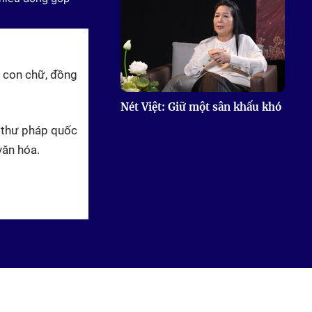
t con chữ, đồng
Nét Việt: Giữ một sân khấu khó
hơn dựng một vở diễn
a thư pháp quốc
văn hóa.
Nét Việt: NSND Hồng Vân và
tình yêu bền bỉ dành cho sân
khấu