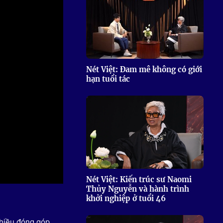
 Thể thao
c đua xe đạp
 Truyền hình
c đua offroad
V
Nét Việt: Đam mê không có giới
hạn tuổi tác
 Games 33
Nét Việt: Kiến trúc sư Naomi
Thủy Nguyễn và hành trình
khởi nghiệp ở tuổi 46
nhiều đóng góp