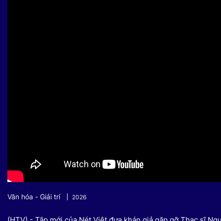
Sự kiện quan tâm
Chuyên đề
HTV Show
Không gian văn hóa
Thành phố
Hồ Chí Minh
ngủ
Chuyển đổi số
Chậm
Bé xem gì
Mái ấm gia
Việt
Các show 
Các chương
khác
Văn hóa - Giải trí
2026
(HTV) - Tập mới của Nét Việt đưa khán giả gặp gỡ Thạc sĩ Ngu