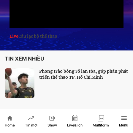
Live
Câu lạc bộ thể thao
TIN XEM NHIỀU
Phong trào bóng rổ lan tỏa, góp phần phát
triển thể thao TP. Hồ Chí Minh
Bóng bàn TP. Hồ Chí Minh sẵn sàng chinh
phục huy chương vàng Đại hội 2026
Home
Show
Live&lịch
Tin mới
Multiform
Menu