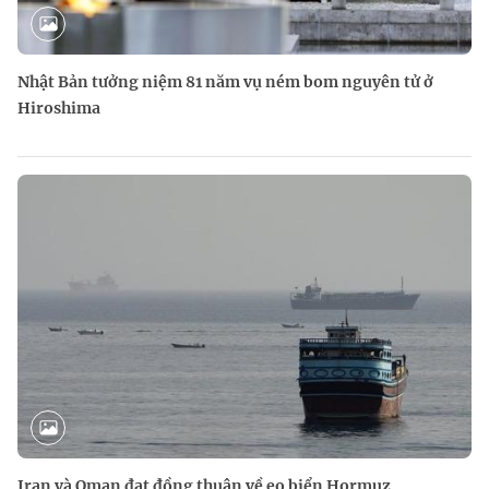
Nhật Bản tưởng niệm 81 năm vụ ném bom nguyên tử ở
Hiroshima
Iran và Oman đạt đồng thuận về eo biển Hormuz