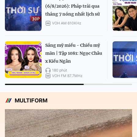
(6/8/2026): Pháp trải qua
tháng 7 nóng nhất lịch sử
VOH AM 610KHz
Sáng mỹ miều - Chiều mỹ
mãn | Tập 1081: Ngọc Châu
x Kiều Ngân
180 phút
VOH FM 87.7MHz
MULTIFORM