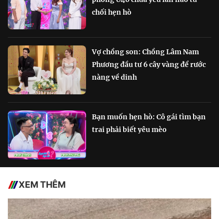
chối hẹn hò
Vợ chồng son: Chồng Lâm Nam
Phương đầu tư 6 cây vàng để rước
nàng về dinh
Bạn muốn hẹn hò: Cô gái tìm bạn
trai phải biết yêu mèo
XEM THÊM