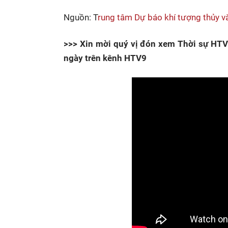
Nguồn: T
rung tâm Dự báo khí tượng thủy v
>>> Xin mời quý vị đón xem Thời sự HTV 
ngày trên kênh HTV9