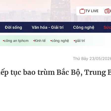
TV LIVE
Đời sống
Văn hóa - Giải trí
Công nghệ
Sức
công an tphcm
Kinh tế
công nghệ
giải trí
iải trí
Giáo dục
Kinh tế
Chí
c
Thứ Bảy 23/05/2026
iếp tục bao trùm Bắc Bộ, Trung 
Sức khỏe
Đời sống
Khán giả HTV
Chuyện chúng tôi