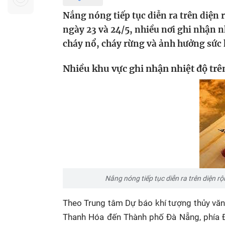
Sự kiện quan tâm
Chuyên đề
HTV Show
Nắng nóng tiếp tục diễn ra trên diện
Không gian văn hóa
Thành phố
ngày 23 và 24/5, nhiều nơi ghi nhận n
Hồ Chí Minh
ngủ
cháy nổ, cháy rừng và ảnh hưởng sức k
Chuyển đổi số
Chậm
Nhiều khu vực ghi nhận nhiệt độ trê
Bé xem gì
Mái ấm gia
Việt
Các show 
Các chương
khác
Nắng nóng tiếp tục diễn ra trên diện 
Theo Trung tâm Dự báo khí tượng thủy văn
Thanh Hóa đến Thành phố Đà Nẵng, phía