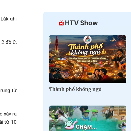
 Lắk ghi
HTV Show
,2 độ C,
Thành phố không ngủ
trung từ
c xảy ra
ài từ 10