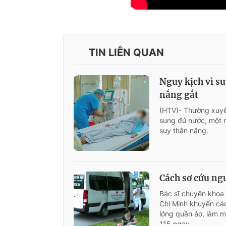
TIN LIÊN QUAN
Nguy kịch vì su
nắng gắt
(HTV)- Thường xuyên
sung đủ nước, một 
suy thận nặng.
Cách sơ cứu ngư
Bác sĩ chuyên khoa
Chí Minh khuyến cáo
lỏng quần áo, làm m
115 ngay.