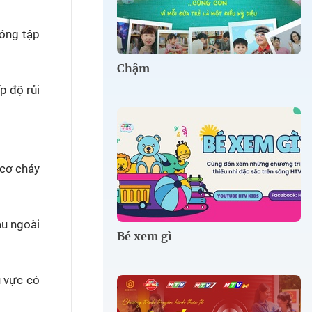
nóng tập
Chậm
p độ rủi
 cơ cháy
âu ngoài
Bé xem gì
u vực có