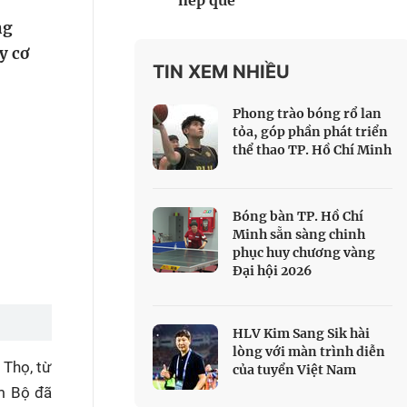
nếp quê
 Thể thao
ng
c đua xe đạp
y cơ
 Truyền hình
TIN XEM NHIỀU
c đua offroad
Phong trào bóng rổ lan
V
tỏa, góp phần phát triển
thể thao TP. Hồ Chí Minh
 Games 33
Bóng bàn TP. Hồ Chí
Minh sẵn sàng chinh
phục huy chương vàng
Đại hội 2026
HLV Kim Sang Sik hài
lòng với màn trình diễn
 Thọ, từ
của tuyển Việt Nam
m Bộ đã