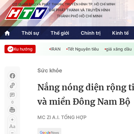
CƠ QUAN BÁO VÀ PHÁT THANH, TRUYỀN HÌNH TP. HỒ CHÍ MINH
ĐÀI PHÁT THANH VÀ TRUYỀN HÌNH
THÀNH PHỐ HỒ CHÍ MINH
Thời sự
Thế giới
Chính trị
Kinh tế
Xu hướng
IRAN
Tết Nguyên tiêu
giá xăng dầu
Thời sự
Thể thao
Văn hóa - G
Trong nước
Trong nướ
Sức khỏe
Quốc tế
Quốc tế
Nắng nóng diện rộng t
An Sinh
Sách hay cuối tuần
Thế giới
và miền Đông Nam Bộ
0
Kinh doanh
Công nghệ
Phóng sự
MC ZI A.I. TỔNG HỢP