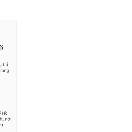
ới
ng bổ
trạng
ố Hồ
t, nới
ứu