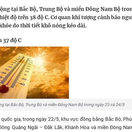
HTV Phim
HTV Sự kiện
HTV
 rộng tại Bắc Bộ, Trung Bộ và miền Đông Nam Bộ tro
 không
Phim truyền hình
Made By Vietnam
Cuộ
hiệt độ trên 38 độ C. Cơ quan khí tượng cảnh báo ngu
Cúp
hỏe do thời tiết khô nóng kéo dài.
Phim tài liệu
Ngày hội HTV
Cuộ
Innovation Fest
n 37 độ C
HT
Chung một tấm
SEA
 đình
lòng
khác
 trình
rộng tại Bắc Bộ, Trung Bộ và miền Đông Nam Bộ trong ngày 23 và 24/5
 quốc gia, trong ngày 22/5, khu vực đồng bằng Bắc Bộ, Phú
 Đông Quảng Ngãi – Đắk Lắk, Khánh Hòa và miền Đông Na