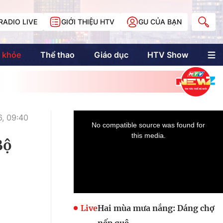
RADIO LIVE
GIỚI THIỆU HTV
GU CỦA BẠN
 khỏe
Thể thao
Giáo dục
HTV Show
nh trị
Multimedia
Multiform
Longform
NewZgraphic
, 09:40
Doanh nhân Sài
Gòn
Bộ
Các trang liên kết
Live
Hai mùa mưa nắng: Dáng chợ