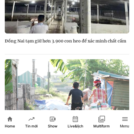
Đồng Nai tạm giữ hơn 3.900 con heo để xác minh chất cấm
Home
Show
Live&lịch
Tin mới
Multiform
Menu