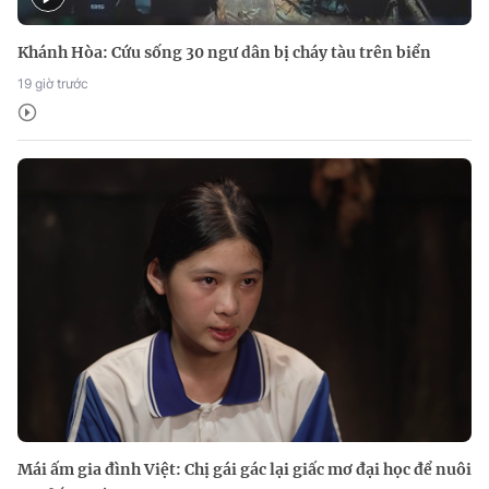
Khánh Hòa: Cứu sống 30 ngư dân bị cháy tàu trên biển
19 giờ trước
Mái ấm gia đình Việt: Chị gái gác lại giấc mơ đại học để nuôi