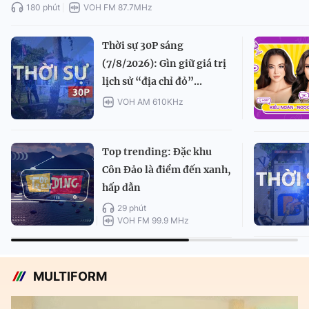
180 phút
VOH FM 87.7MHz
Thời sự 30P sáng
(7/8/2026): Gìn giữ giá trị
lịch sử “địa chỉ đỏ”...
VOH AM 610KHz
Top trending: Đặc khu
Côn Đảo là điểm đến xanh,
hấp dẫn
29 phút
VOH FM 99.9 MHz
MULTIFORM