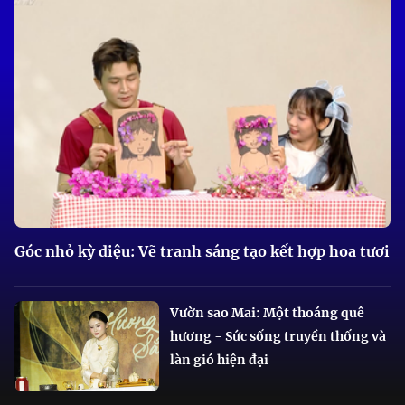
Góc nhỏ kỳ diệu: Vẽ tranh sáng tạo kết hợp hoa tươi
Vườn sao Mai: Một thoáng quê
hương - Sức sống truyền thống và
làn gió hiện đại