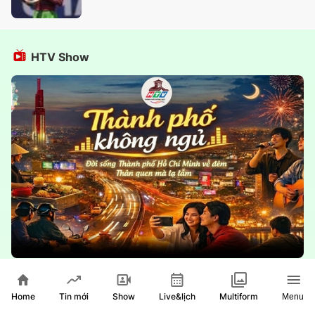
HTV Show
Thành phố không ngủ
Home
Show
Live&lịch
Tin mới
Multiform
Menu