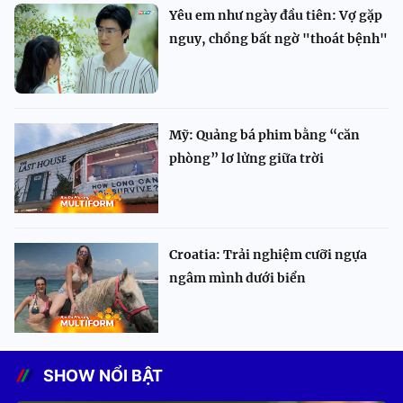
Yêu em như ngày đầu tiên: Vợ gặp
nguy, chồng bất ngờ "thoát bệnh"
Mỹ: Quảng bá phim bằng “căn
phòng” lơ lửng giữa trời
Croatia: Trải nghiệm cưỡi ngựa
ngâm mình dưới biển
SHOW NỔI BẬT