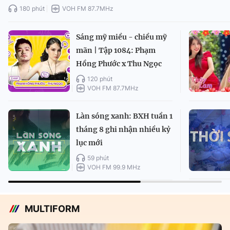
180 phút
VOH FM 87.7MHz
Sáng mỹ miều - chiều mỹ
mãn | Tập 1084: Phạm
Hồng Phước x Thu Ngọc
120 phút
VOH FM 87.7MHz
Làn sóng xanh: BXH tuần 1
tháng 8 ghi nhận nhiều kỷ
lục mới
59 phút
VOH FM 99.9 MHz
MULTIFORM