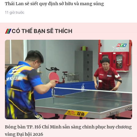
Thái Lan sẽ siết quy định sở hữu và mang súng
11 giờ trước
CÓ THỂ BẠN SẼ THÍCH
Bóng bàn TP. Hồ Chí Minh sẵn sàng chinh phục huy chương
vàng Đại hội 2026