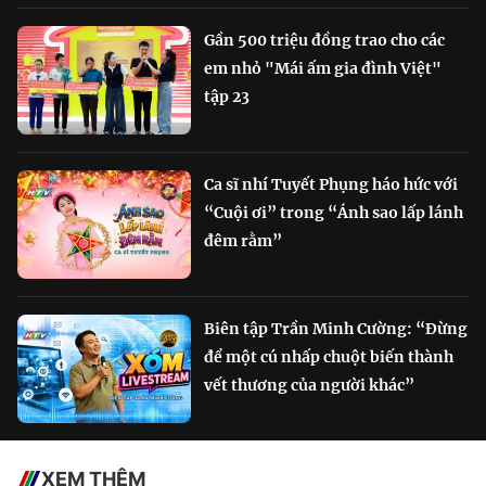
Gần 500 triệu đồng trao cho các
em nhỏ "Mái ấm gia đình Việt"
tập 23
Ca sĩ nhí Tuyết Phụng háo hức với
“Cuội ơi” trong “Ánh sao lấp lánh
đêm rằm”
Biên tập Trần Minh Cường: “Đừng
để một cú nhấp chuột biến thành
vết thương của người khác”
XEM THÊM