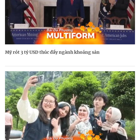
Mỹ rót 3 tỷ USD thúc đẩy ngành khoáng sản