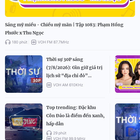
Sáng mỹ miều - Chiều mỹ mãn | Tập 1083: Phạm Hồng
Phước x Thu Ngọc
180 phút
VOH FM 87.7MHz
Thời sự 30P sáng
(7/8/2026): Gìn giữ giá trị
lịch sử “địa chỉ đỏ”...
VOH AM 610KHz
Top trending: Đặc khu
Côn Đảo là điểm đến xanh,
hấp dẫn
29 phút
VOH FM 99.9 MHz