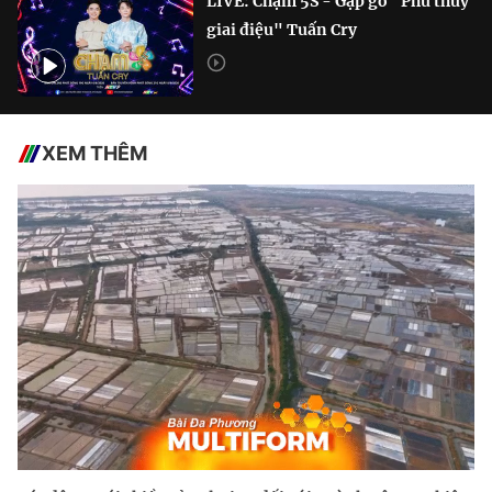
LIVE: Chạm 5S - Gặp gỡ "Phù thủy
giai điệu" Tuấn Cry
XEM THÊM