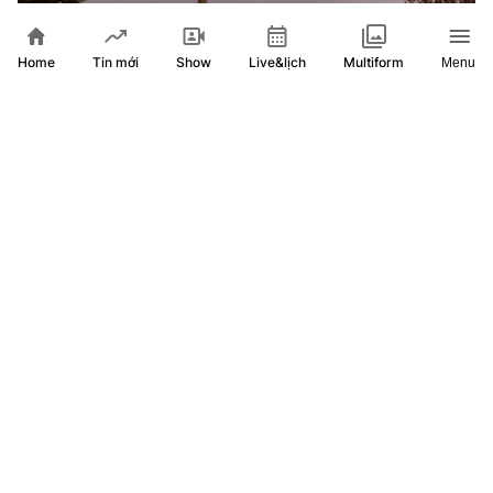
Home
Show
Live&lịch
Tin mới
Multiform
Menu
Quân đội Hàn Quốc: Triều Tiên vừa phóng tên lửa ra biển