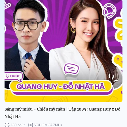
Sáng mỹ miều - Chiều mỹ mãn | Tập 1085: Quang Huy x Đỗ
Nhật Hà
180 phút
VOH FM 87.7MHz