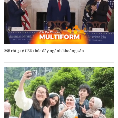
Mỹ rót 3 tỷ USD thúc đẩy ngành khoáng sản