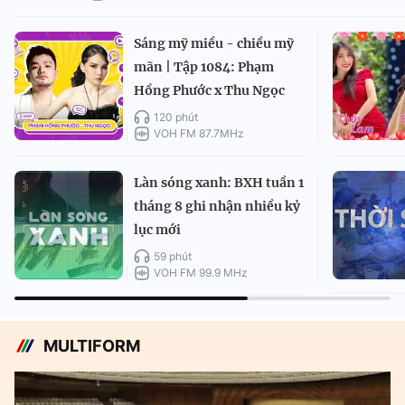
Sáng mỹ miều - chiều mỹ
mãn | Tập 1084: Phạm
Hồng Phước x Thu Ngọc
120 phút
VOH FM 87.7MHz
Làn sóng xanh: BXH tuần 1
tháng 8 ghi nhận nhiều kỷ
lục mới
59 phút
VOH FM 99.9 MHz
MULTIFORM