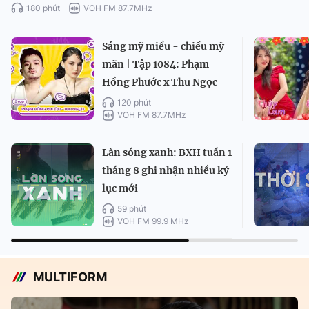
180 phút
VOH FM 87.7MHz
Sáng mỹ miều - chiều mỹ
mãn | Tập 1084: Phạm
Hồng Phước x Thu Ngọc
120 phút
VOH FM 87.7MHz
Làn sóng xanh: BXH tuần 1
tháng 8 ghi nhận nhiều kỷ
lục mới
59 phút
VOH FM 99.9 MHz
MULTIFORM