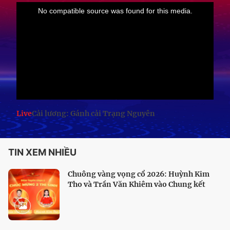
Live
Cải lương: Gánh cải Trạng Nguyên
TIN XEM NHIỀU
Chuông vàng vọng cổ 2026: Huỳnh Kim
Tho và Trần Văn Khiêm vào Chung kết