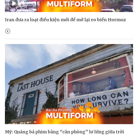
Iran đưa ra loạt điều kiện mới để mở lại eo biển Hormuz
Mỹ: Quảng bá phim bằng “căn phòng” lơ lửng giữa trời