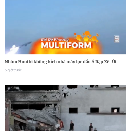
Nhóm Houthi không kích nhà máy lọc dầu Ả Rập Xê-Út
5 giờ trước