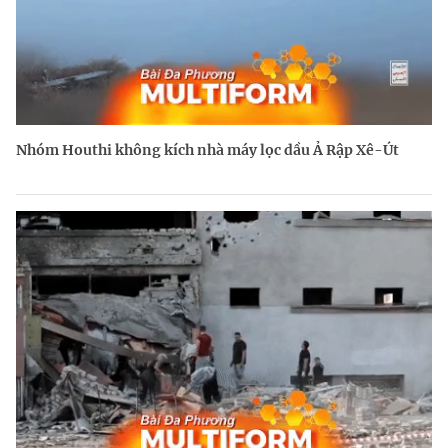
Nhóm Houthi không kích nhà máy lọc dầu Ả Rập Xê-Út