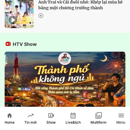
Anh Trai và Cái đuôi nhỏ: Khép lại mùa hè
bằng một chương trưởng thành
HTV Show
Home
Show
Live&lịch
Tin mới
Multiform
Menu