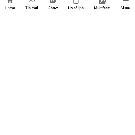
Home
Show
Live&lịch
Tin mới
Multiform
Menu
Giải mã những chuyển động kỳ thú trên bề mặt Mặt Trời
Mỹ gia tăng sức ép với Nga bằng các biện pháp trừng phạt