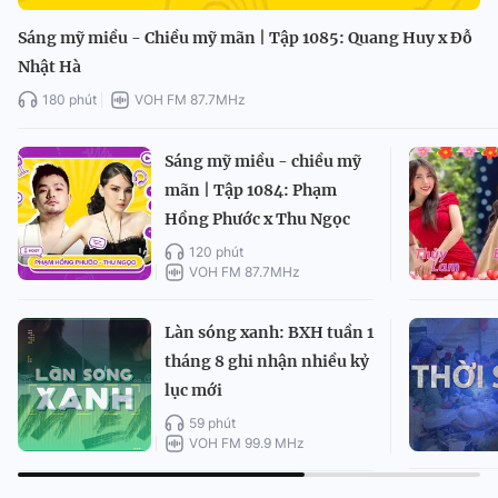
Sáng mỹ miều - Chiều mỹ mãn | Tập 1085: Quang Huy x Đỗ
Nhật Hà
180 phút
VOH FM 87.7MHz
Sáng mỹ miều - chiều mỹ
mãn | Tập 1084: Phạm
Hồng Phước x Thu Ngọc
120 phút
VOH FM 87.7MHz
Làn sóng xanh: BXH tuần 1
tháng 8 ghi nhận nhiều kỷ
lục mới
59 phút
VOH FM 99.9 MHz