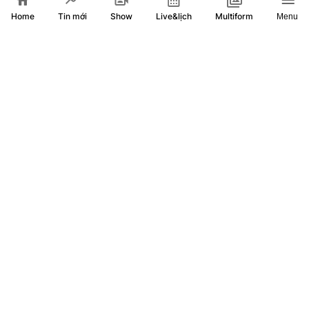
Home
Show
Live&lịch
Tin mới
Multiform
Menu
Quốc hội nghe báo cáo tại hội trường 2 dự thảo luật