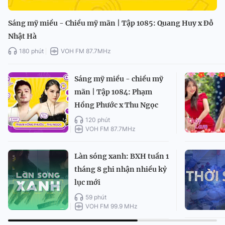
Sáng mỹ miều - Chiều mỹ mãn | Tập 1085: Quang Huy x Đỗ
Nhật Hà
180 phút
VOH FM 87.7MHz
Sáng mỹ miều - chiều mỹ
mãn | Tập 1084: Phạm
Hồng Phước x Thu Ngọc
120 phút
VOH FM 87.7MHz
Làn sóng xanh: BXH tuần 1
tháng 8 ghi nhận nhiều kỷ
lục mới
59 phút
VOH FM 99.9 MHz