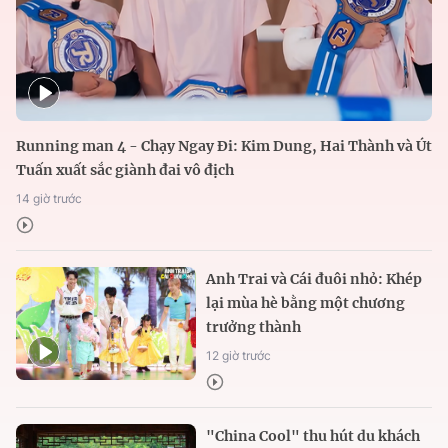
Running man 4 - Chạy Ngay Đi: Kim Dung, Hai Thành và Út
Tuấn xuất sắc giành đai vô địch
14 giờ trước
Anh Trai và Cái đuôi nhỏ: Khép
lại mùa hè bằng một chương
trưởng thành
12 giờ trước
"China Cool" thu hút du khách