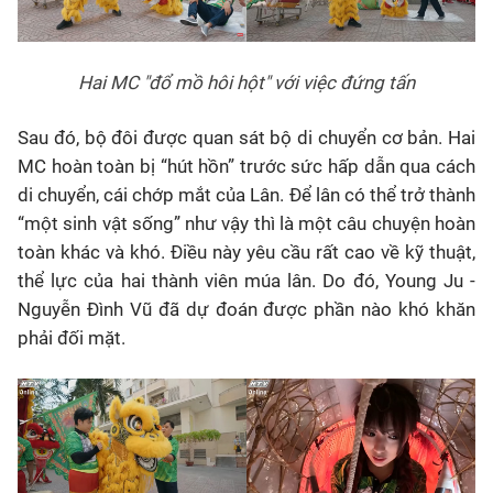
Hai MC "đổ mồ hôi hột" với việc đứng tấn
Sau đó, bộ đôi được quan sát bộ di chuyển cơ bản. Hai
MC hoàn toàn bị “hút hồn” trước sức hấp dẫn qua cách
di chuyển, cái chớp mắt của Lân. Để lân có thể trở thành
“một sinh vật sống” như vậy thì là một câu chuyện hoàn
toàn khác và khó. Điều này yêu cầu rất cao về kỹ thuật,
thể lực của hai thành viên múa lân. Do đó, Young Ju -
Nguyễn Đình Vũ đã dự đoán được phần nào khó khăn
phải đối mặt.