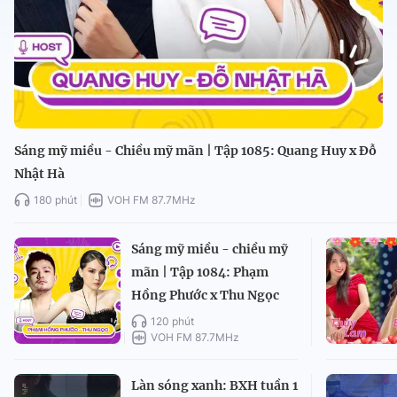
Sáng mỹ miều - Chiều mỹ mãn | Tập 1085: Quang Huy x Đỗ
Nhật Hà
180 phút
VOH FM 87.7MHz
Sáng mỹ miều - chiều mỹ
mãn | Tập 1084: Phạm
Hồng Phước x Thu Ngọc
120 phút
VOH FM 87.7MHz
Làn sóng xanh: BXH tuần 1