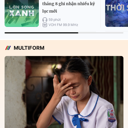
tháng 8 ghi nhận nhiều kỷ
lục mới
59 phút
VOH FM 99.9 MHz
MULTIFORM