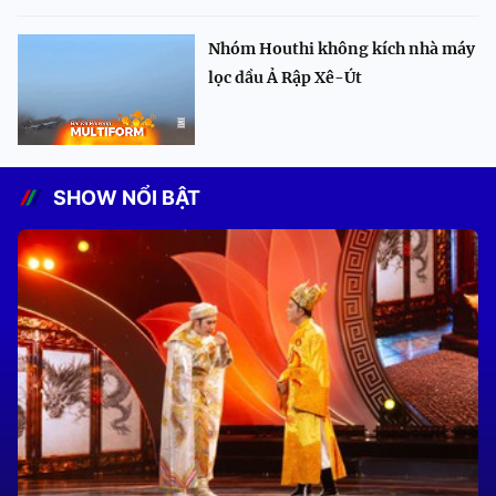
Nhóm Houthi không kích nhà máy
lọc dầu Ả Rập Xê-Út
SHOW NỔI BẬT