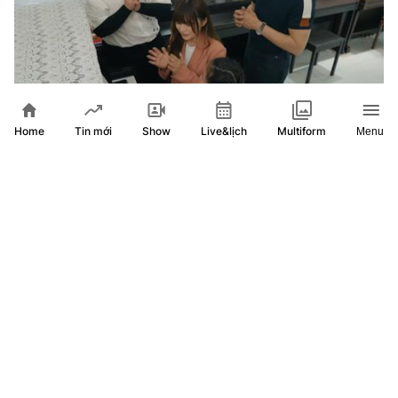
Home
Show
Live&lịch
Tin mới
Multiform
Menu
Nguyễn Đình Vũ, Young Ju "trúng tủ" với nghề dạy đàn
piano