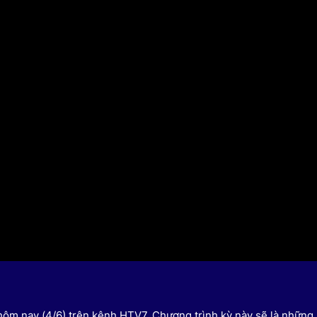
HTV Phim
HTV Sự kiện
HTV
 không
Phim truyền hình
Made By Vietnam
Cuộ
Cúp
Phim tài liệu
Ngày hội HTV
Cuộ
Innovation Fest
HT
Chung một tấm
SEA
 đình
lòng
khác
 trình
ôm nay (4/6) trên kênh HTV7. Chương trình kỳ này sẽ là những 