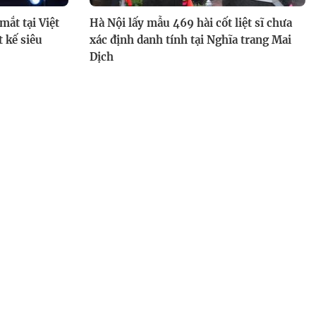
ắt tại Việt
Hà Nội lấy mẫu 469 hài cốt liệt sĩ chưa
 kế siêu
xác định danh tính tại Nghĩa trang Mai
Quán ăn hạnh phúc 2026 - Tập
Dịch
31: Ann Quán