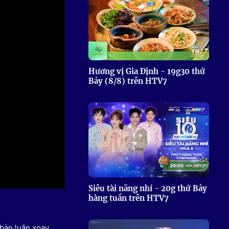
 Thể thao
c đua xe đạp
 Truyền hình
c đua offroad
V
Hương vị Gia Định - 19g30 thứ
Bảy (8/8) trên HTV7
 Games 33
Siêu tài năng nhí - 20g thứ Bảy
hàng tuần trên HTV7
bàn luận xoay