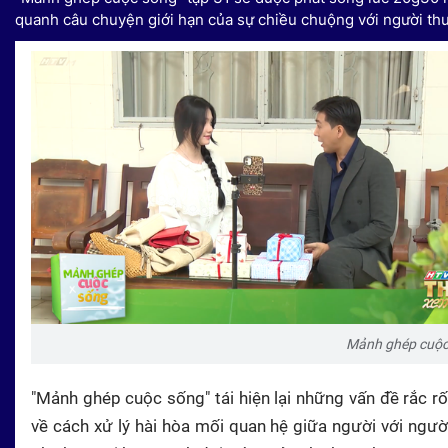
quanh câu chuyện giới hạn của sự chiều chuộng với người th
Mảnh ghép cuộc 
"Mảnh ghép cuộc sống" tái hiện lại những vấn đề rắc 
về cách xử lý hài hòa mối quan hệ giữa người với người