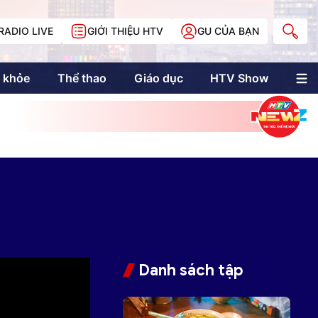
RADIO LIVE
GIỚI THIỆU HTV
GU CỦA BẠN
 khỏe
Thể thao
Giáo dục
HTV Show
nh trị
Multimedia
Multiform
Longform
NewZgraphic
Doanh nhân Sài
Gòn
Các trang liên kết
Danh sách tập