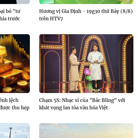
5 chữ số chỉ trong 100 giây
ại bỏ "tư
Hương vị Gia Định - 19g30 thứ Bảy (8/8)
hía trước
trên HTV7
Bản lĩnh đối mặt: Khi ông bà và
cha mẹ trẻ bất đồng chuyện
nuôi con
ênh lệch
Chạm 5S: Nhạc sĩ của "Bắc Bling" với
 được thu hẹp
khát vọng lan tỏa văn hóa Việt