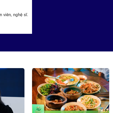
viên, nghệ sĩ.
Siêu tài năng nhí: DJ nhí đa tài
một mình cân cả handpan, rap,
hiphop
Siêu tài năng nhí: Phương Lam
nhẩm chính xác 100 phép tính