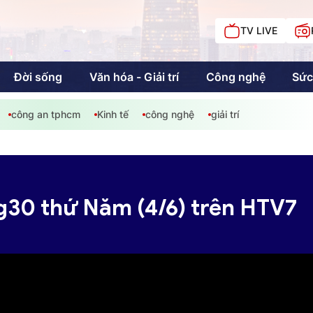
TV LIVE
Đời sống
Văn hóa - Giải trí
Công nghệ
Sức
công an tphcm
Kinh tế
công nghệ
giải trí
iải trí
Giáo dục
Kinh tế
Chí
c
30 thứ Năm (4/6) trên HTV7
Sức khỏe
Đời sống
Khán giả HTV
Chuyện chúng tôi