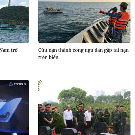
Song tài thách đấu: Su Su và
Ngọc Hoa bứt phá giành chiến
thắng
 Nam trở
Cứu nạn thành công ngư dân gặp tai nạn
trên biển
Hành trình tỏa sáng cùng Điều
ước của mẹ - 21g thứ Tư (5/8)
trên HTV9