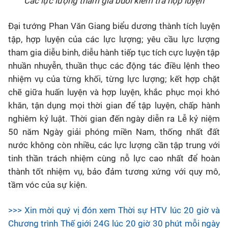
Các lực lượng tham gia buổi kiểm tra hợp luyện
Đ
ại tướng Phan Văn Giang biểu dương thành tích luyện
tập, hợp luyện của các lực lượng; yêu cầu lực lượng
tham gia diễu binh, diễu hành tiếp tục tích cực luyện tập
nhuần nhuyễn, thuần thục các động tác điều lệnh theo
nhiệm vụ của từng khối, từng lực lượng; kết hợp chặt
chẽ giữa huấn luyện và hợp luyện, khắc phục mọi khó
khăn, tận dụng mọi thời gian để tập luyện, chấp hành
nghiêm kỷ luật. Thời gian đến ngày diễn ra Lễ kỷ niệm
50 năm Ngày giải phóng miền Nam, thống nhất đất
nước không còn nhiều, các lực lượng cần tập trung với
tinh thần trách nhiệm cùng nỗ lực cao nhất để hoàn
thành tốt nhiệm vụ, bảo đảm tương xứng với quy mô,
tầm vóc của sự kiện.
>>> Xin mời quý vị đón xem Thời sự HTV lúc 20 giờ và
Chương trình Thế giới 24G lúc 20 giờ 30 phút mỗi ngày