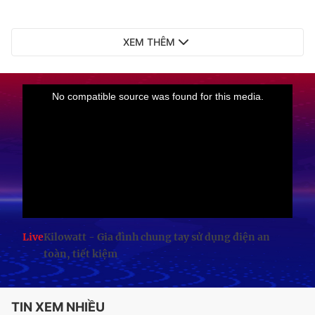
XEM THÊM
Live
Kilowatt - Gia đình chung tay sử dụng điện an
toàn, tiết kiệm
TIN XEM NHIỀU