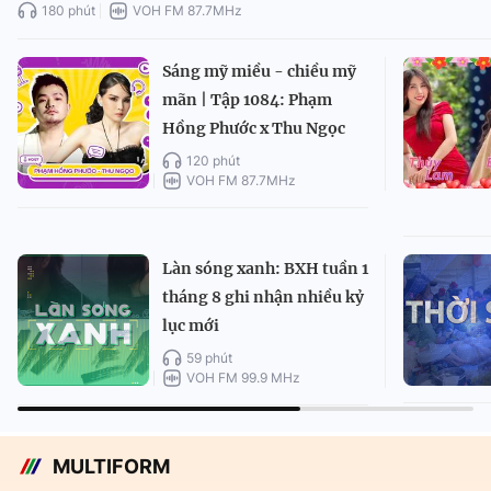
180 phút
VOH FM 87.7MHz
Sáng mỹ miều - chiều mỹ
mãn | Tập 1084: Phạm
Hồng Phước x Thu Ngọc
120 phút
VOH FM 87.7MHz
Làn sóng xanh: BXH tuần 1
tháng 8 ghi nhận nhiều kỷ
lục mới
59 phút
VOH FM 99.9 MHz
MULTIFORM