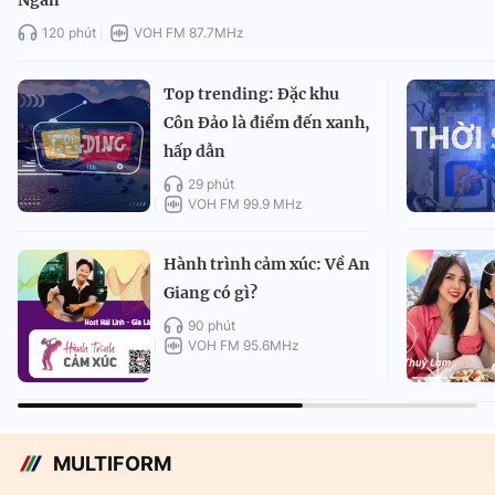
Ngân
120 phút
VOH FM 87.7MHz
Top trending: Đặc khu
Côn Đảo là điểm đến xanh,
hấp dẫn
29 phút
VOH FM 99.9 MHz
Hành trình cảm xúc: Về An
Giang có gì?
90 phút
VOH FM 95.6MHz
MULTIFORM