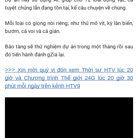
tuyệt chủng lẫn đang tồn tại, kể câu chuyện về chúng.
Mỗi loài có giọng nói riêng; như thủ mỏ vịt, kỳ lân biển,
bướm, cá voi và cả gián.
Bảo tàng sẽ thử nghiệm dự án trong một tháng rồi sau
đó tiến hành đánh gZiá lại.
>>> Xin mời quý vị đón xem Thời sự HTV lúc 20
giờ và Chương trình Thế giới 24G lúc 20 giờ 30
phút mỗi ngày trên kênh HTV9