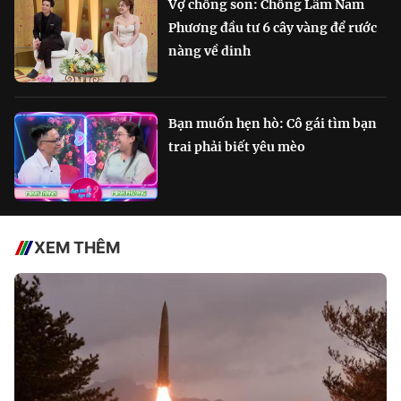
Vợ chồng son: Chồng Lâm Nam
Phương đầu tư 6 cây vàng để rước
nàng về dinh
Bạn muốn hẹn hò: Cô gái tìm bạn
trai phải biết yêu mèo
XEM THÊM