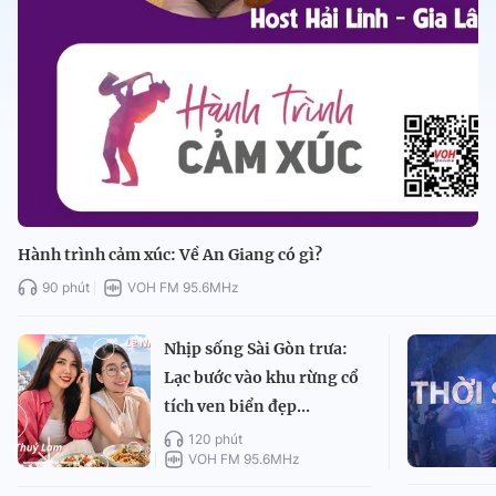
Hành trình cảm xúc: Về An Giang có gì?
90 phút
VOH FM 95.6MHz
Nhịp sống Sài Gòn trưa:
Lạc bước vào khu rừng cổ
tích ven biển đẹp...
120 phút
VOH FM 95.6MHz