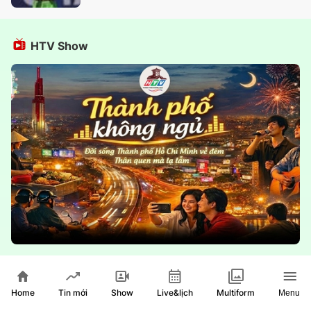
HTV Show
Thành phố không ngủ
Home
Show
Live&lịch
Tin mới
Multiform
Menu