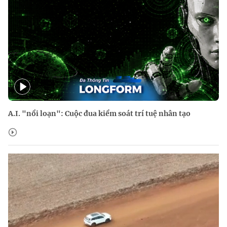
A.I. "nổi loạn": Cuộc đua kiểm soát trí tuệ nhân tạo