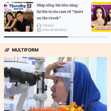
Nhịp sống Sài Gòn sáng:
Sự thú vị của cụm từ "Quiet
on the Creek"
119 phút
VOH FM 95.6MHz
MULTIFORM