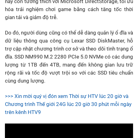
này còn tương thích với Microsoft DirectStorage, tối ưu
hóa trải nghiệm chơi game bằng cách tăng tốc thời
gian tải và giảm độ trễ.
Do đó, người dùng cũng có thể dễ dàng quản lý ổ đĩa và
dữ liệu thông qua công cụ Lexar SSD DiskMaster, hỗ
trợ cập nhật chương trình cơ sở và theo dõi tình trạng ổ
đĩa. SSD NM990 M.2 2280 PCIe 5.0 NVMe có các dung
lượng từ 1TB đến 4TB, mang đến không gian lưu trữ
rộng rãi và tốc độ vượt trội so với các SSD tiêu chuẩn
cùng dung lượng.
>>> Xin mời quý vị đón xem Thời sự HTV lúc 20 giờ và
Chương trình Thế giới 24G lúc 20 giờ 30 phút mỗi ngày
trên kênh HTV9