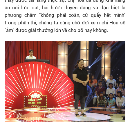
thấy được tài năng thực sự, chị Hoa đã dùng khả năng
ăn nói lưu loát, hài hước duyên dáng và đặc biệt là
phương châm "không phải xoắn, cứ quẩy hết mình"
trong phần thi, chúng ta cùng chờ đợi xem chị Hoa sẽ
"ẵm" được giải thưởng lớn về cho bố hay không.