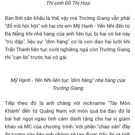
Thí sinh Đỗ Thị Hoa
Bản lĩnh sân khấu là thế, vậy mà Trường Giang vẫn phải
"đổ mồ hôi hột" với hai chị em Mỹ Hạnh - Yến Nhi đến từ
Đà Nẵng khi nhà hàng của anh liên tục bị hai cô bé này
"trù dập", liệu sự "dìm hàng" có là con dao hai lưỡi khi
Trấn Thành liên tục cười nghiêng ngả còn Trường Giang
thì "cạn lời" trước hai cô gái.
Mỹ Hạnh - Yến Nhi liên tục "dìm hàng" nhà hàng của
Trường Giang
Tiếp theo đó là anh chàng với nickname "Tây Môn
Khánh" đến từ Quảng Nam với món quà bá đạo đó là
bài hát ngọt ngào tình cảm dành tặng cho hai vị giám
khảo và MC của chương trình. Với phần "chào sân" đầy
ấn tượng này, liệu anh chàng sẽ tạo được dấu ấn và rinh