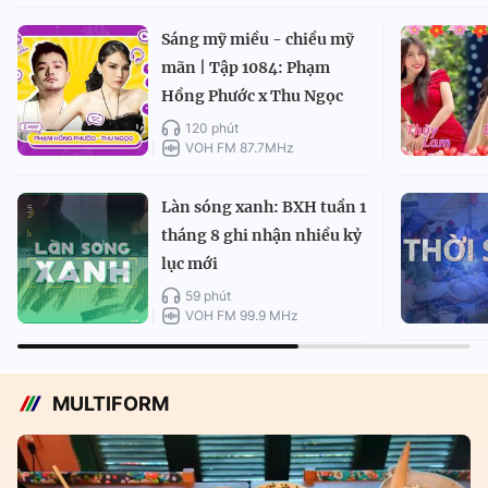
Sáng mỹ miều - chiều mỹ
mãn | Tập 1084: Phạm
Hồng Phước x Thu Ngọc
120 phút
VOH FM 87.7MHz
Làn sóng xanh: BXH tuần 1
tháng 8 ghi nhận nhiều kỷ
lục mới
59 phút
VOH FM 99.9 MHz
MULTIFORM