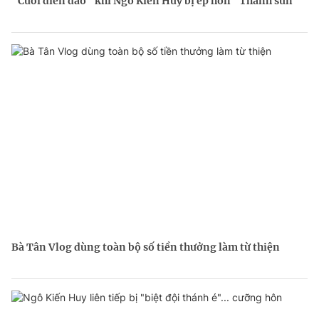
"Cười điên đảo" khi Ngô Kiến Huy bị ép hôn "Thánh sún"
Bà Tân Vlog dùng toàn bộ số tiền thưởng làm từ thiện