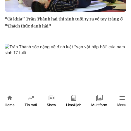
“Cà khịa” Trấn Thành hai thí sinh tuổi 17 ra về tay trắng ở
"Thách thức danh hài"
Home
Show
Live&lịch
Tin mới
Multiform
Menu
Trấn Thành sốc nặng về định luật "vạn vật hấp hối" của