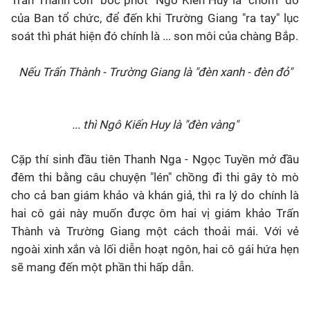
Trấn Thành còn "bóc phốt" Ngô Kiến Huy là "chôm" đồ
của Ban tổ chức, để đến khi Trường Giang "ra tay" lục
soát thì phát hiện đó chính là ... son môi của chàng Bắp.
Nếu Trấn Thành - Trường Giang là "đèn xanh - đèn đỏ"
... thì Ngô Kiến Huy là "đèn vàng"
Cặp thí sinh đầu tiên Thanh Nga - Ngọc Tuyền mở đầu
đêm thi bằng câu chuyện "lén" chồng đi thi gây tò mò
cho cả ban giám khảo và khán giả, thì ra lý do chính là
hai cô gái này muốn được ôm hai vị giám khảo Trấn
Thành và Trường Giang một cách thoải mái. Với vẻ
ngoài xinh xắn và lối diễn hoạt ngôn, hai cô gái hứa hẹn
sẽ mang đến một phần thi hấp dẫn.