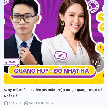
Sáng mỹ miều - Chiều mỹ mãn | Tập 1085: Quang Huy x Đỗ
Nhật Hà
180 phút
VOH FM 87.7MHz