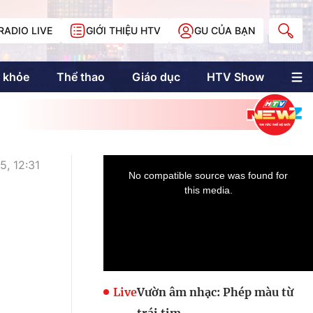
RADIO LIVE
GIỚI THIỆU HTV
GU CỦA BẠN
 khỏe
Thể thao
Giáo dục
HTV Show
nh trị
Multimedia
Multiform
Longform
NewZgraphic
, 12:31
Doanh nhân Sài
Gòn
Các trang liên kết
Live
Vườn âm nhạc: Phép màu từ