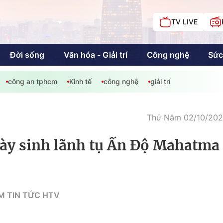
TV LIVE
Đời sống
Văn hóa - Giải trí
Công nghệ
Sức
công an tphcm
Kinh tế
công nghệ
giải trí
iải trí
Giáo dục
Kinh tế
Chí
c
Thứ Năm 02/10/2025
ày sinh lãnh tụ Ấn Độ Mahatma
Sức khỏe
Đời sống
Khán giả HTV
Chuyện chúng tôi
M TIN TỨC HTV