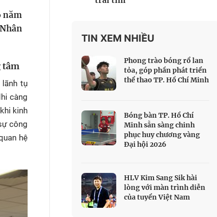
trái tim
 Thể thao
56 năm
c đua xe đạp
g Nhân
 Truyền hình
TIN XEM NHIỀU
c đua offroad
Phong trào bóng rổ lan
g tâm
V
tỏa, góp phần phát triển
thể thao TP. Hồ Chí Minh
 lãnh tụ
 Games 33
dhi càng
khi kinh
Bóng bàn TP. Hồ Chí
 sự công
Minh sẵn sàng chinh
phục huy chương vàng
 quan hệ
Đại hội 2026
HLV Kim Sang Sik hài
lòng với màn trình diễn
của tuyển Việt Nam