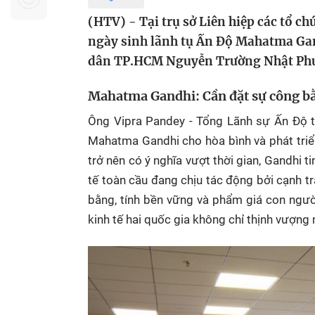
Sự kiện quan tâm
Chuyên đề
HTV Show
(HTV) - Tại trụ sở Liên hiệp các tổ c
Không gian văn hóa
Thành phố
ngày sinh lãnh tụ Ấn Độ Mahatma Gan
Hồ Chí Minh
ngủ
dân TP.HCM Nguyễn Trường Nhật Phư
Chuyển đổi số
Chậm
Mahatma Gandhi: Cần đặt sự công bằ
Bé xem gì
Ông Vipra Pandey - Tổng Lãnh sự Ấn Độ tạ
Mái ấm gia
Mahatma Gandhi cho hòa bình và phát triển
Việt
trở nên có ý nghĩa vượt thời gian, Gandhi t
Các show 
tế toàn cầu đang chịu tác động bởi cạnh t
bằng, tính bền vững và phẩm giá con ngườ
Các chương
kinh tế hai quốc gia không chỉ thịnh vượn
khác