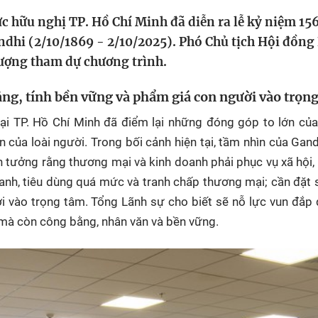
HTV Phim
HTV Sự kiện
HTV
hức hữu nghị TP. Hồ Chí Minh đã diễn ra lễ kỷ niệm 1
 không
Phim truyền hình
Made By Vietnam
Cuộ
dhi (2/10/1869 - 2/10/2025). Phó Chủ tịch Hội đồn
Cúp
ợng tham dự chương trình.
Phim tài liệu
Ngày hội HTV
Cuộ
Innovation Fest
ng, tính bền vững và phẩm giá con người vào trọn
HT
Chung một tấm
i TP. Hồ Chí Minh đã điểm lại những đóng góp to lớn của
SEA
 đình
lòng
 của loài người. Trong bối cảnh hiện tại, tầm nhìn của Gan
in tưởng rằng thương mại và kinh doanh phải phục vụ xã hội, 
khác
ranh, tiêu dùng quá mức và tranh chấp thương mại; cần đặt
i vào trọng tâm. Tổng Lãnh sự cho biết sẽ nỗ lực vun đắp
 trình
g mà còn công bằng, nhân văn và bền vững.