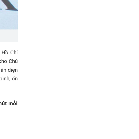
 Hồ Chí
 cho Chủ
oàn diện
bình, ổn
hút mỗi