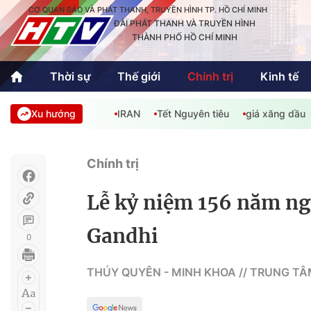
CƠ QUAN BÁO VÀ PHÁT THANH, TRUYỀN HÌNH TP. HỒ CHÍ MINH
ĐÀI PHÁT THANH VÀ TRUYỀN HÌNH
THÀNH PHỐ HỒ CHÍ MINH
Thời sự
Thế giới
Chính trị
Kinh tế
Xu hướng
IRAN
Tết Nguyên tiêu
giá xăng dầu
Thời sự
Thể thao
Văn hóa - G
Trong nước
Trong nướ
Chính trị
Quốc tế
Quốc tế
Lễ kỷ niệm 156 năm ng
An Sinh
Sách hay cuối tuần
Thế giới
Gandhi
0
Kinh doanh
Công nghệ
Phóng sự
THÚY QUYÊN - MINH KHOA // TRUNG TÂ