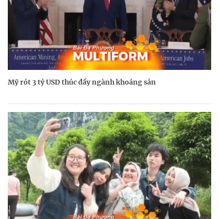
Mỹ rót 3 tỷ USD thúc đẩy ngành khoáng sản