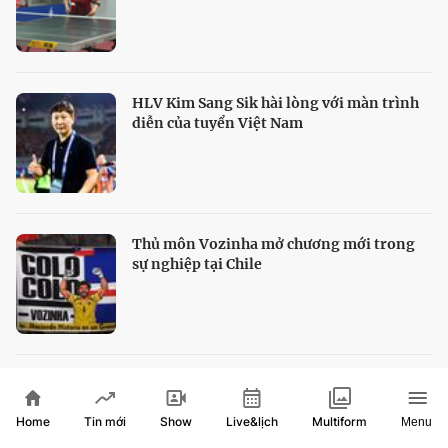
HLV Kim Sang Sik hài lòng với màn trình
diễn của tuyển Việt Nam
Thủ môn Vozinha mở chương mới trong
sự nghiệp tại Chile
Alexandra Eala lập kỳ tích, Taylor Fritz vô
địch Washington Open
Home
Show
Live&lịch
Tin mới
Multiform
Menu