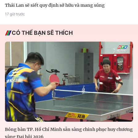
Thái Lan sẽ siết quy định sở hữu và mang súng
17 giờ trước
CÓ THỂ BẠN SẼ THÍCH
Bóng bàn TP. Hồ Chí Minh sẵn sàng chinh phục huy chương
vàng Đại hội 2026