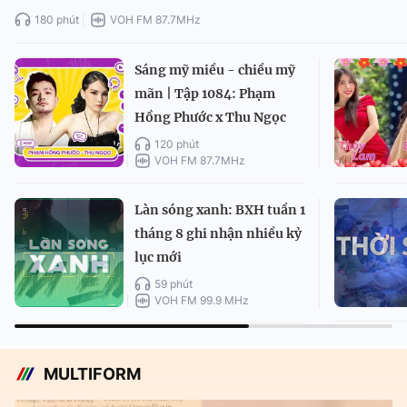
180 phút
VOH FM 87.7MHz
Sáng mỹ miều - chiều mỹ
mãn | Tập 1084: Phạm
Hồng Phước x Thu Ngọc
120 phút
VOH FM 87.7MHz
Làn sóng xanh: BXH tuần 1
tháng 8 ghi nhận nhiều kỷ
lục mới
59 phút
VOH FM 99.9 MHz
MULTIFORM