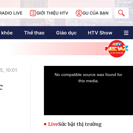
RADIO LIVE
GIỚI THIỆU HTV
GU CỦA BẠN
 khỏe
Thể thao
Giáo dục
HTV Show
nh trị
Multimedia
Multiform
Longform
NewZgraphic
, 10:01
Doanh nhân Sài
Gòn
c
Các trang liên kết
Live
Sức bật thị trường