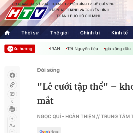
CƠ QUAN BÁO VÀ PHÁT THANH, TRUYỀN HÌNH TP. HỒ CHÍ MINH
ĐÀI PHÁT THANH VÀ TRUYỀN HÌNH
THÀNH PHỐ HỒ CHÍ MINH
Thời sự
Thế giới
Chính trị
Kinh tế
Xu hướng
IRAN
Tết Nguyên tiêu
giá xăng dầu
Thời sự
Thể thao
Văn hóa - G
Trong nước
Trong nướ
Đời sống
Quốc tế
Quốc tế
"Lễ cưới tập thể" – kh
An Sinh
Sách hay cuối tuần
Thế giới
mắt
0
Kinh doanh
Công nghệ
Phóng sự
NGỌC QUÍ - HOÀN THIỆN // TRUNG TÂM 