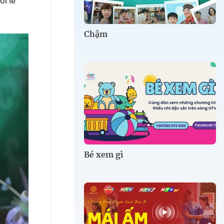
ổi lễ
Chậm
Bé xem gì