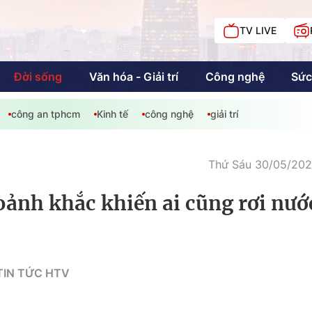
TV LIVE
Đời sống
Văn hóa - Giải trí
Công nghệ
Sức
công an tphcm
Kinh tế
công nghệ
giải trí
iải trí
Giáo dục
Kinh tế
Chí
c
Thứ Sáu 30/05/2025
oảnh khắc khiến ai cũng rơi nướ
Sức khỏe
Đời sống
Khán giả HTV
Chuyện chúng tôi
TIN TỨC HTV