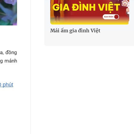
Mái ấm gia đình Việt
ia, đồng
ững mảnh
0 phút