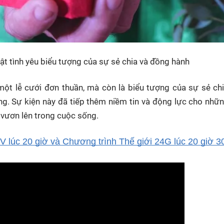
vật tình yêu biểu tượng của sự sẻ chia và đồng hành
ột lễ cưới đơn thuần, mà còn là biểu tượng của sự sẻ ch
ng. Sự kiện này đã tiếp thêm niềm tin và động lực cho nh
c vươn lên trong cuộc sống.
 lúc 20 giờ và Chương trình Thế giới 24G lúc 20 giờ 3