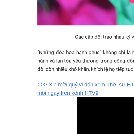
Các cặp đôi trao nhau kỷ 
"Những đóa hoa hạnh phúc" không chỉ là m
hành và lan tỏa yêu thương trong cộng đồ
đời còn nhiều khó khăn, khích lệ họ tiếp tụ
>>> Xin mời quý vị đón xem Thời sự HTV
mỗi ngày trên kênh HTV9