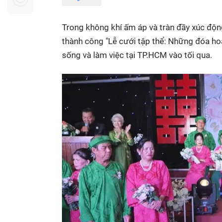
Sự kiện quan tâm
Chuyên đề
HTV Show
Không gian văn hóa
Thành phố
Trong không khí ấm áp và tràn đầy xúc độ
Hồ Chí Minh
ngủ
thành công "Lễ cưới tập thể: Những đóa ho
sống và làm việc tại TP.HCM vào tối qua.
Chuyển đổi số
Chậm
Bé xem gì
Mái ấm gia
Việt
Các show 
Các chương
khác