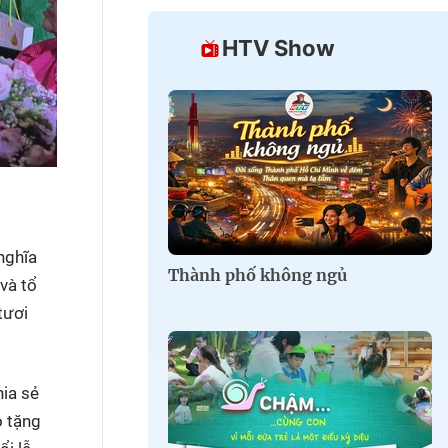
HTV Show
nghĩa
Thành phố không ngủ
 và tổ
tươi
hia sẻ
o tặng