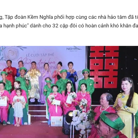
HTV Phim
HTV Sự kiện
HTV
 không
Phim truyền hình
Made By Vietnam
Cuộ
ng, Tập đoàn Kềm Nghĩa phối hợp cùng các nhà hảo tâm đã 
Cúp
a hạnh phúc" dành cho 32 cặp đôi có hoàn cảnh khó khăn đa
Phim tài liệu
Ngày hội HTV
Cuộ
Innovation Fest
HT
Chung một tấm
SEA
 đình
lòng
khác
 trình