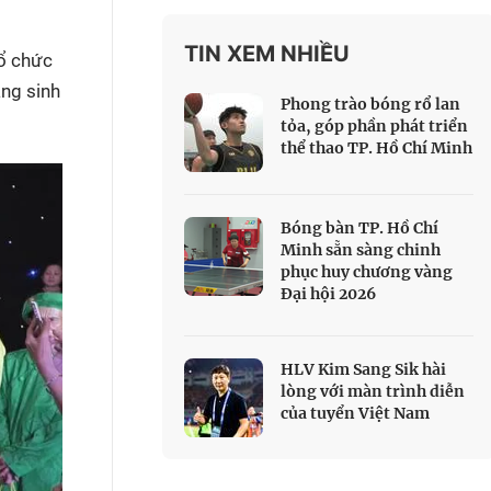
 Thể thao
TIN XEM NHIỀU
c đua xe đạp
tổ chức
 Truyền hình
ng sinh
Phong trào bóng rổ lan
c đua offroad
tỏa, góp phần phát triển
thể thao TP. Hồ Chí Minh
V
 Games 33
Bóng bàn TP. Hồ Chí
Minh sẵn sàng chinh
phục huy chương vàng
Đại hội 2026
HLV Kim Sang Sik hài
lòng với màn trình diễn
của tuyển Việt Nam