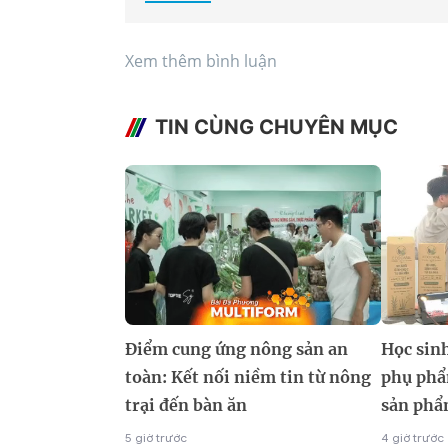
Xem thêm bình luận
TIN CÙNG CHUYÊN MỤC
Điểm cung ứng nông sản an
Học sinh
toàn: Kết nối niềm tin từ nông
phụ phẩ
trại đến bàn ăn
sản phẩ
5 giờ trước
4 giờ trước