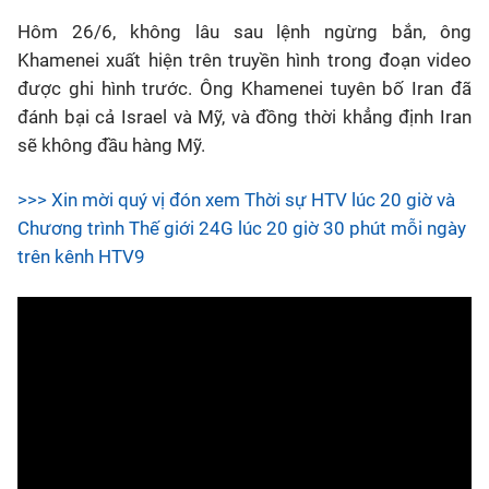
Hôm 26/6, không lâu sau lệnh ngừng bắn, ông
Khamenei xuất hiện trên truyền hình trong đoạn video
được ghi hình trước. Ông Khamenei tuyên bố Iran đã
đánh bại cả Israel và Mỹ, và đồng thời khẳng định Iran
sẽ không đầu hàng Mỹ.
>>> Xin mời quý vị đón xem Thời sự HTV lúc 20 giờ và
Chương trình Thế giới 24G lúc 20 giờ 30 phút mỗi ngày
trên kênh HTV9