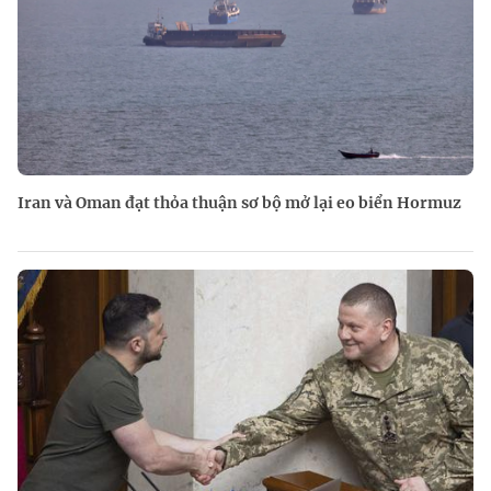
Iran và Oman đạt thỏa thuận sơ bộ mở lại eo biển Hormuz