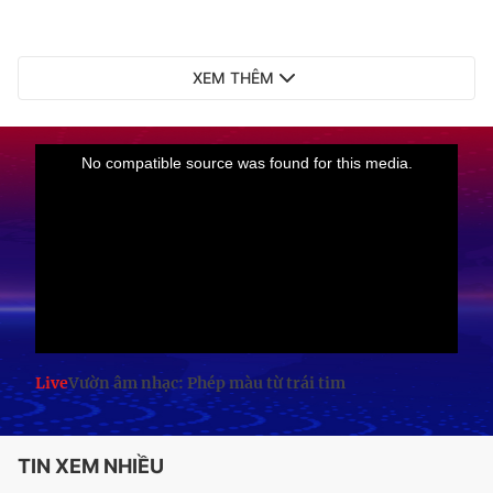
XEM THÊM
Live
Vườn âm nhạc: Phép màu từ trái tim
TIN XEM NHIỀU