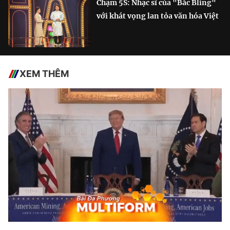
Chạm 5S: Nhạc sĩ của "Bắc Bling"
với khát vọng lan tỏa văn hóa Việt
XEM THÊM