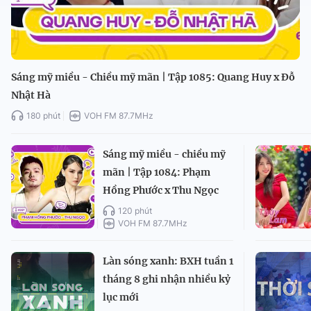
Sáng mỹ miều - Chiều mỹ mãn | Tập 1085: Quang Huy x Đỗ
Nhật Hà
180 phút
VOH FM 87.7MHz
Sáng mỹ miều - chiều mỹ
mãn | Tập 1084: Phạm
Hồng Phước x Thu Ngọc
120 phút
VOH FM 87.7MHz
Làn sóng xanh: BXH tuần 1
tháng 8 ghi nhận nhiều kỷ
lục mới