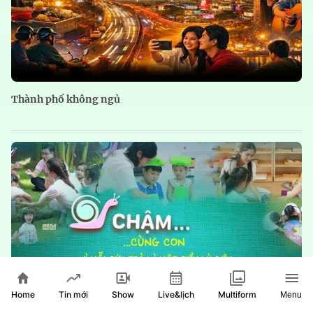
Thành phố không ngủ
Home
Show
Live&lịch
Tin mới
Multiform
Menu