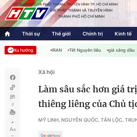
CƠ QUAN BÁO VÀ PHÁT THANH, TRUYỀN HÌNH TP. HỒ CHÍ MINH
ĐÀI PHÁT THANH VÀ TRUYỀN HÌNH
THÀNH PHỐ HỒ CHÍ MINH
Thời sự
Thế giới
Chính trị
Kinh tế
Xu hướng
IRAN
Tết Nguyên tiêu
giá xăng dầu
Thời sự
Thể thao
Văn hóa - G
Trong nước
Trong nướ
Xã hội
Quốc tế
Quốc tế
Làm sâu sắc hơn giá trị 
An Sinh
Sách hay cuối tuần
Thế giới
thiêng liêng của Chủ t
0
Kinh doanh
Công nghệ
Phóng sự
MỸ LINH
NGUYỄN QUỐC
TẤN LỘC
TRUN
,
,
,