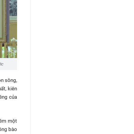
ớc
on sông,
ất, kiên
iêng của
hêm một
đồng bào