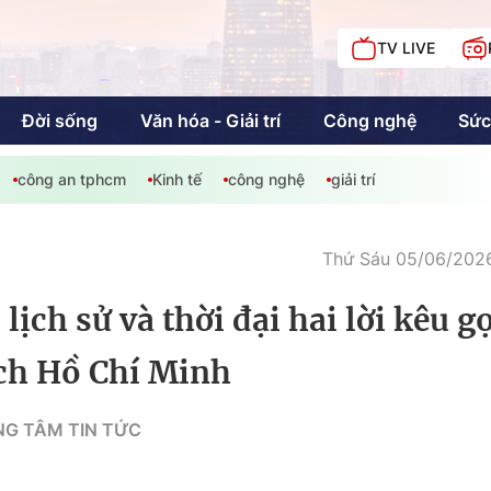
TV LIVE
Đời sống
Văn hóa - Giải trí
Công nghệ
Sức
công an tphcm
Kinh tế
công nghệ
giải trí
iải trí
Giáo dục
Kinh tế
Chí
c
Thứ Sáu 05/06/2026
lịch sử và thời đại hai lời kêu g
Sức khỏe
Đời sống
ịch Hồ Chí Minh
Khán giả HTV
Chuyện chúng tôi
G TÂM TIN TỨC