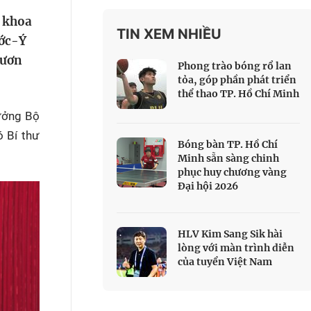
 Thể thao
o khoa
TIN XEM NHIỀU
c đua xe đạp
ước-Ý
 Truyền hình
vươn
Phong trào bóng rổ lan
c đua offroad
tỏa, góp phần phát triển
thể thao TP. Hồ Chí Minh
V
rưởng Bộ
 Games 33
 Bí thư
Bóng bàn TP. Hồ Chí
Minh sẵn sàng chinh
phục huy chương vàng
Đại hội 2026
HLV Kim Sang Sik hài
lòng với màn trình diễn
của tuyển Việt Nam