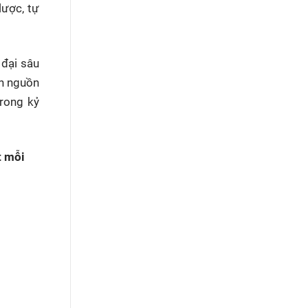
lược, tự
 đại sâu
nh nguồn
trong kỷ
t mỗi