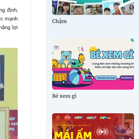
ng định,
sức mạnh
Chậm
hắng lợi
Bé xem gì