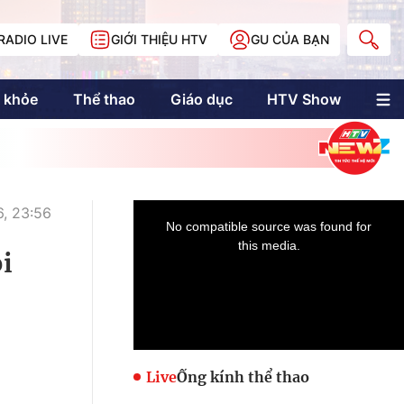
RADIO LIVE
GIỚI THIỆU HTV
GU CỦA BẠN
 khỏe
Thể thao
Giáo dục
HTV Show
nh trị
Multimedia
Multiform
Longform
NewZgraphic
, 23:56
Doanh nhân Sài
Gòn
ọi
Các trang liên kết
Live
Ống kính thể thao