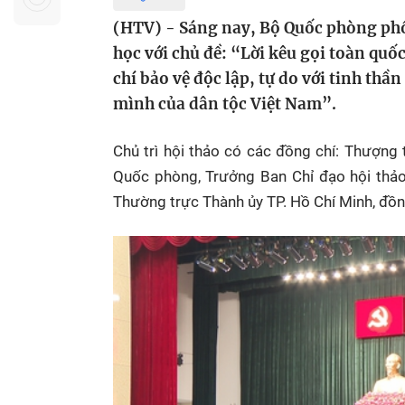
Sự kiện quan tâm
Chuyên đề
HTV Show
(HTV) - Sáng nay, Bộ Quốc phòng phố
Không gian văn hóa
Thành phố
học với chủ đề: “Lời kêu gọi toàn quố
Hồ Chí Minh
ngủ
chí bảo vệ độc lập, tự do với tinh thầ
mình của dân tộc Việt Nam”.
Chuyển đổi số
Chậm
Bé xem gì
Chủ trì hội thảo có các đồng chí: Thượn
Mái ấm gia
Quốc phòng, Trưởng Ban Chỉ đạo hội thảo
Việt
Thường trực Thành ủy TP. Hồ Chí Minh, đồn
Các show 
Các chương
khác