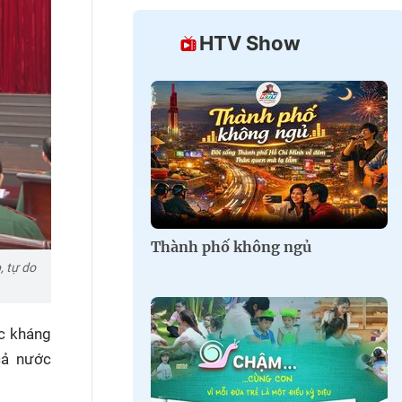
HTV Show
Thành phố không ngủ
, tự do
ốc kháng
cả nước