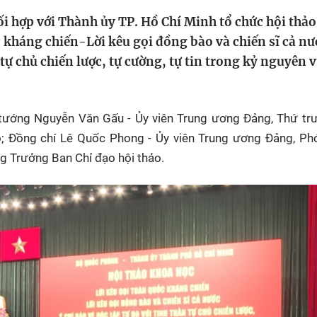
HTV Phim
HTV Sự kiện
HTV
i hợp với Thành ủy TP. Hồ Chí Minh tổ chức hội thả
 không
Phim truyền hình
Made By Vietnam
Cuộ
c kháng chiến-Lời kêu gọi đồng bào và chiến sĩ cả n
Cúp
n tự chủ chiến lược, tự cường, tự tin trong kỷ nguyên 
Phim tài liệu
Ngày hội HTV
Cuộ
Innovation Fest
HT
Chung một tấm
g tướng Nguyễn Văn Gấu - Ủy viên Trung ương Đảng, Thứ t
SEA
 đình
lòng
; Đồng chí Lê Quốc Phong - Ủy viên Trung ương Đảng, Phó
g Trưởng Ban Chỉ đạo hội thảo.
khác
 trình