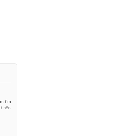
ăm tìm
ặt nền