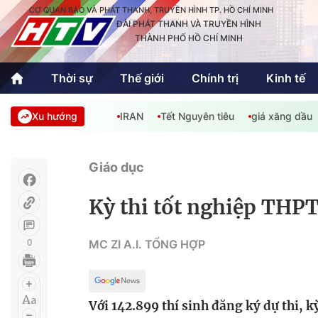
CƠ QUAN BÁO VÀ PHÁT THANH, TRUYỀN HÌNH TP. HỒ CHÍ MINH
ĐÀI PHÁT THANH VÀ TRUYỀN HÌNH
THÀNH PHỐ HỒ CHÍ MINH
Thời sự
Thế giới
Chính trị
Kinh tế
Xu hướng
IRAN
Tết Nguyên tiêu
giá xăng dầu
Thời sự
Thể thao
Văn hóa - G
Trong nước
Trong nướ
Giáo dục
Quốc tế
Quốc tế
Kỳ thi tốt nghiệp THPT
An Sinh
Sách hay cuối tuần
Thế giới
0
MC ZI A.I. TỔNG HỢP
Kinh doanh
Công nghệ
Phóng sự
Với 142.899 thí sinh đăng ký dự thi, 