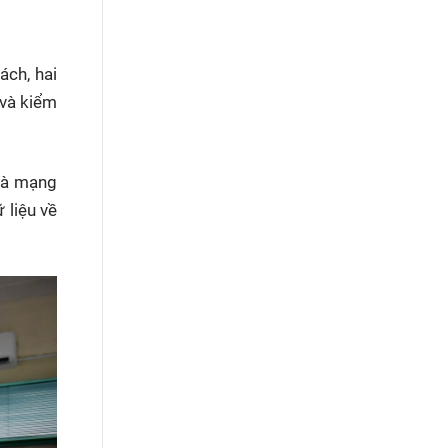
ách, hai
 và kiểm
 và mạng
 liệu về