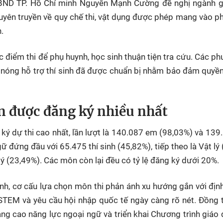
 UBND
TP. Hồ Chí minh
Nguyễn Mạnh Cường đề nghị ngành g
uyên truyền về quy chế thi, vật dụng được phép mang vào ph
.
 điểm thi để phụ huynh, học sinh thuận tiện tra cứu. Các p
 nóng hỗ trợ thí sinh đã được chuẩn bị nhằm bảo đảm quyền
n được đăng ký nhiều nhất
 ký dự thi cao nhất, lần lượt là 140.087 em (98,03%) và 13
 đứng đầu với 65.475 thí sinh (45,82%), tiếp theo là Vật lý 
lý (23,49%). Các môn còn lại đều có tỷ lệ đăng ký dưới 20%.
inh
, cơ cấu lựa chọn môn thi phản ánh xu hướng gắn với đị
 STEM và yêu cầu hội nhập quốc tế ngày càng rõ nét. Đồng t
âng cao năng lực ngoại ngữ và triển khai Chương trình giáo