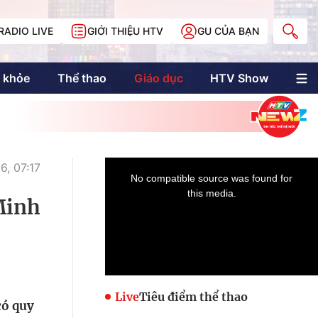
RADIO LIVE
GIỚI THIỆU HTV
GU CỦA BẠN
 khỏe
Thể thao
Giáo dục
HTV Show
nh trị
Multimedia
Multiform
Longform
NewZgraphic
6, 07:17
Doanh nhân Sài
Gòn
Minh
Các trang liên kết
Live
Tiêu điểm thể thao
có quy