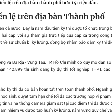
iền lệ trên địa bàn thành phố hơn 14 triệu dân.
HTV Phim
HTV Sự kiện
HTV
 không
Phim truyền hình
Made By Vietnam
Cuộ
iền lệ trên địa bàn Thành phố
Cúp
Phim tài liệu
Ngày hội HTV
ên cả nước. Đây là năm đầu tiên kỳ thi được tổ chức trong 
Cuộ
Innovation Fest
HT
hai cấp, với sự tham gia trực tiếp của cấp xã trong công 
Chung một tấm
iệt về sự chuẩn bị kỹ lưỡng, đồng bộ nhằm bảo đảm kỳ thi di
SEA
 đình
lòng
ơng và Bà Rịa - Vũng Tàu,
TP. Hồ Chí minh
có quy mô dân số
khác
hận 142.899 thí sinh đăng ký dự thi tốt nghiệp THPT, cao
 trình
 cho kỳ thi đã cơ bản hoàn tất trên toàn thành phố. Ngành 
học sinh, quyết tâm hạn chế tối đa các trường hợp vi phạm
ng tin và hệ thống camera giám sát tại các điểm thi đã được 
a làm nhiệm vụ được tập huấn kỹ lưỡng, nắm vững quy chế và