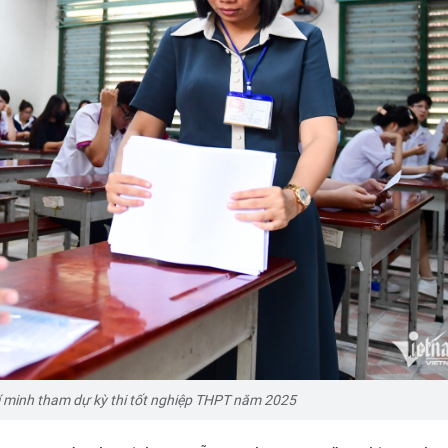
í minh
tham dự kỳ thi tốt nghiệp THPT năm 2025