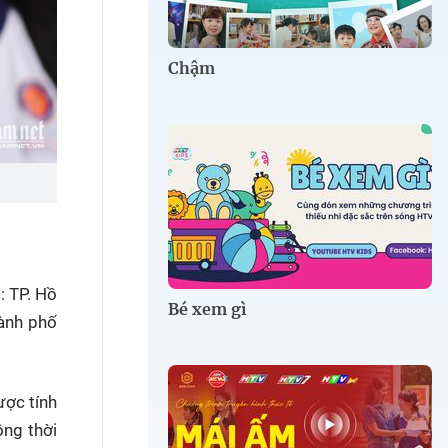
Chậm
c:
TP. Hồ
Bé xem gì
hành phố
ược tính
ồng thời