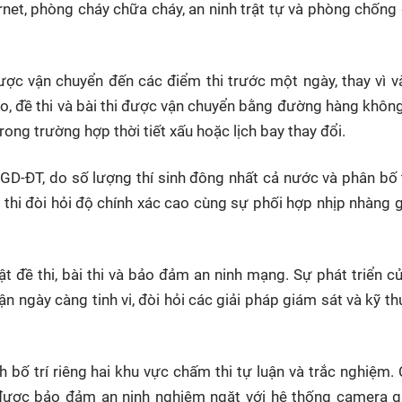
rnet, phòng cháy chữa cháy, an ninh trật tự và phòng chống 
được vận chuyển đến các điểm thi trước một ngày, thay vì 
ảo, đề thi và bài thi được vận chuyển bằng đường hàng khôn
ng trường hợp thời tiết xấu hoặc lịch bay thay đổi.
D-ĐT, do số lượng thí sinh đông nhất cả nước và phân bố 
kỳ thi đòi hỏi độ chính xác cao cùng sự phối hợp nhịp nhàng 
 đề thi, bài thi và bảo đảm an ninh mạng. Sự phát triển củ
ận ngày càng tinh vi, đòi hỏi các giải pháp giám sát và kỹ th
h
bố trí riêng hai khu vực chấm thi tự luận và trắc nghiệm.
được bảo đảm an ninh nghiêm ngặt với hệ thống camera g