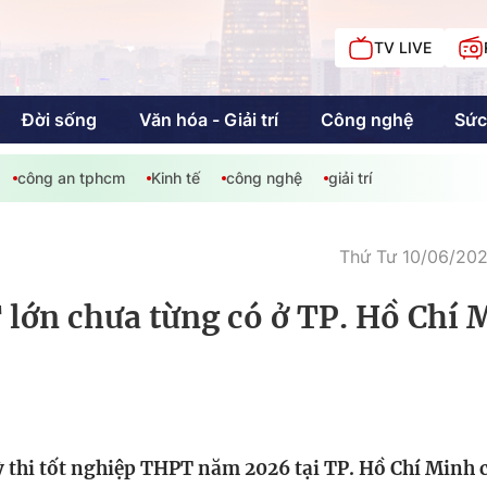
TV LIVE
Đời sống
Văn hóa - Giải trí
Công nghệ
Sức
công an tphcm
Kinh tế
công nghệ
giải trí
iải trí
Giáo dục
Kinh tế
Chí
c
Thứ Tư 10/06/202
 lớn chưa từng có ở TP. Hồ Chí 
Sức khỏe
Đời sống
Khán giả HTV
Chuyện chúng tôi
kỳ thi tốt nghiệp THPT năm 2026 tại TP. Hồ Chí Minh 