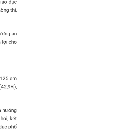
iáo dục
òng thi,
hương án
 lợi cho
9.125 em
(42,9%),
nh hướng
hời, kết
 dục phổ