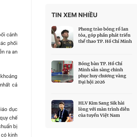
 Thể thao
TIN XEM NHIỀU
c đua xe đạp
 Truyền hình
Phong trào bóng rổ lan
bối cảnh
c đua offroad
tỏa, góp phần phát triển
thể thao TP. Hồ Chí Minh
V
tác phối
ễn ra an
 Games 33
Bóng bàn TP. Hồ Chí
Minh sẵn sàng chinh
 khoảng
phục huy chương vàng
Đại hội 2026
 nhất cả
HLV Kim Sang Sik hài
giáo dục
lòng với màn trình diễn
của tuyển Việt Nam
 quy chế
chuẩn bị
 có kinh