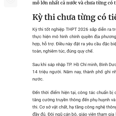
mô lớn nhất cả nước và chưa từng có t
Sự kiện quan tâm
Chuyên đề
HTV Show
Không gian văn hóa
Thành phố
Kỳ thi chưa từng có t
Hồ Chí Minh
ngủ
Kỳ thi tốt nghiệp THPT 2026 sắp diễn ra tr
Chuyển đổi số
Chậm
thực hiện mô hình chính quyền địa phương 
Bé xem gì
hợp, hỗ trợ. Điều này đặt ra yêu cầu đặc b
Mái ấm gia
toàn, nghiêm túc, đúng quy chế.
Việt
Sau khi sáp nhập
TP. Hồ Chí minh
, Bình Dư
Các show 
14 triệu người. Năm nay, thành phố ghi n
Các chương
nước.
khác
Đến thời điểm hiện tại, công tác chuẩn bị
tăng cường truyền thông đến phụ huynh và 
thi. Cơ sở vật chất, hạ tầng công nghệ thô
đầy đủ. Đội ngũ cán bộ, giáo viên tham gi