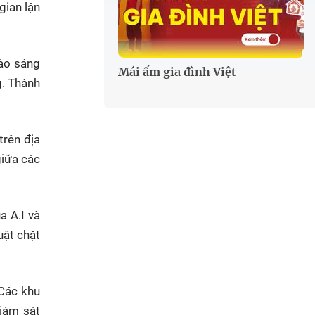
gian lận
vào sáng
Mái ấm gia đình Việt
g. Thành
trên địa
giữa các
a A.I và
uật chặt
 Các khu
iám sát