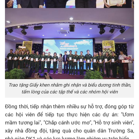
Trao tặng Giấy khen nhằm ghi nhận và biểu dương tinh thần,
tấm lòng của các tập thể và các nhóm hội viên
Đồng thời, tiếp nhận thêm nhiều sự hỗ trợ, đóng góp từ
các hội viên để tiếp tục thực hiện các dự án: "Ươm
mầm tương lai", "Chắp cánh ước mơ", "Hỗ trợ sinh viên",
xây nhà đồng đội, tặng quà cho quân dân Trường Sa,
nhà giàn DK1 và các lực lượng làm nhiệm vụ trên biển.