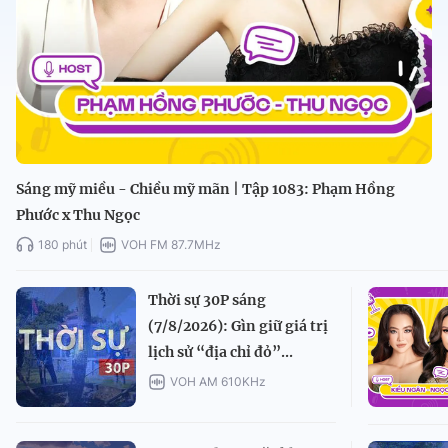
Sáng mỹ miều - Chiều mỹ mãn | Tập 1083: Phạm Hồng
Phước x Thu Ngọc
180 phút
VOH FM 87.7MHz
Thời sự 30P sáng
(7/8/2026): Gìn giữ giá trị
lịch sử “địa chỉ đỏ”...
VOH AM 610KHz