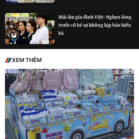
Mái ấm gia đình Việt: Nghẹn lòng
trước cô bé sợ không kịp báo hiếu
bà
XEM THÊM