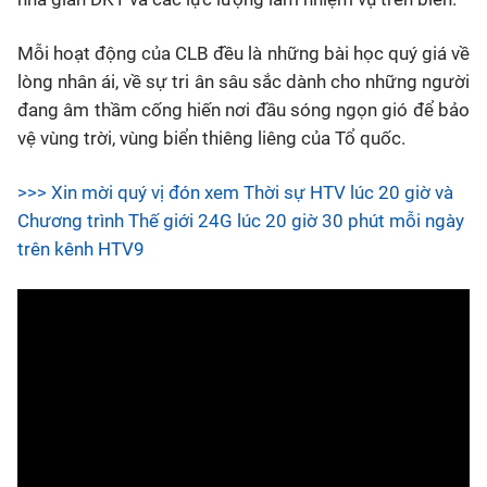
Mỗi hoạt động của CLB đều là những bài học quý giá về
lòng nhân ái, về sự tri ân sâu sắc dành cho những người
đang âm thầm cống hiến nơi đầu sóng ngọn gió để bảo
vệ vùng trời, vùng biển thiêng liêng của Tổ quốc.
>>> Xin mời quý vị đón xem Thời sự HTV lúc 20 giờ và
Chương trình Thế giới 24G lúc 20 giờ 30 phút mỗi ngày
trên kênh HTV9