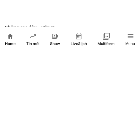
Không sao đâu - Tập 11
Home
Show
Live&lịch
Tin mới
Multiform
Menu
Không sao đâu - Tập 10